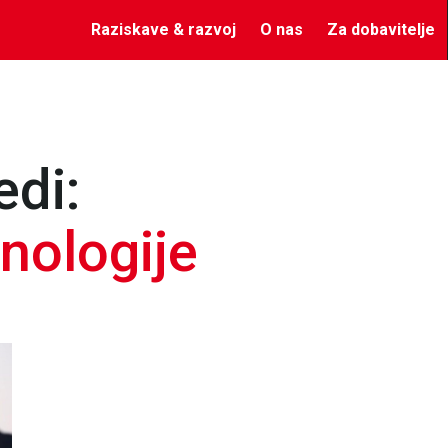
Raziskave & razvoj
O nas
Za dobavitelje
edi:
nologije