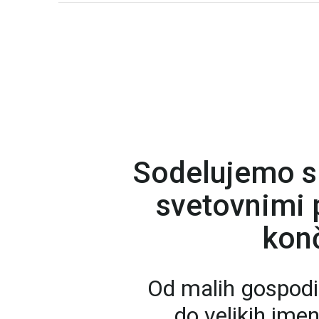
Sodelujemo s
svetovnimi p
konč
Od malih gospodi
do velikih ime