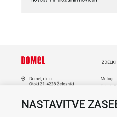
IZDELKI
Domel, d.o.o.
Motorji
Otoki 21, 4228 Železniki
Puhala &
Slovenija
Laborato
+386 4 51 17 100
NASTAVITVE ZASE
sales@domel.com
Kompone
Lokacije skladišč
Avtomati