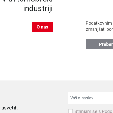
industriji
Podatkovnim
O nas
zmanjšati por
Preber
nasvetih,
Strinjam se s
Pogoj