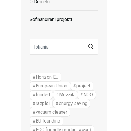
O Domelu
Sofinancirani projekti
#Horizon EU
#European Union
#project
#funded
#Mozaik
#NOO
#razpisi
#energy saving
#vacuum cleaner
#EU founding
#ECO friendly product award