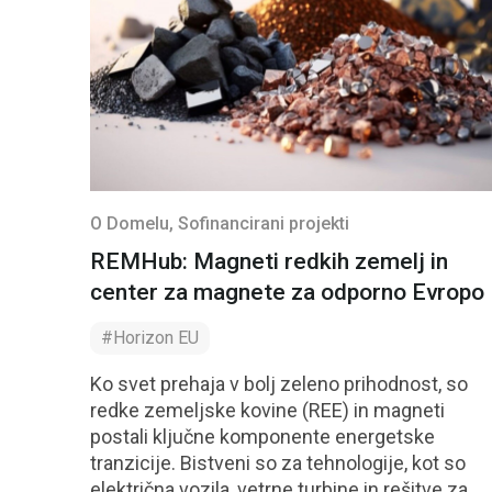
O Domelu
, Sofinancirani projekti
REMHub: Magneti redkih zemelj in
center za magnete za odporno Evropo
#Horizon EU
Ko svet prehaja v bolj zeleno prihodnost, so
redke zemeljske kovine (REE) in magneti
postali ključne komponente energetske
tranzicije. Bistveni so za tehnologije, kot so
električna vozila, vetrne turbine in rešitve za