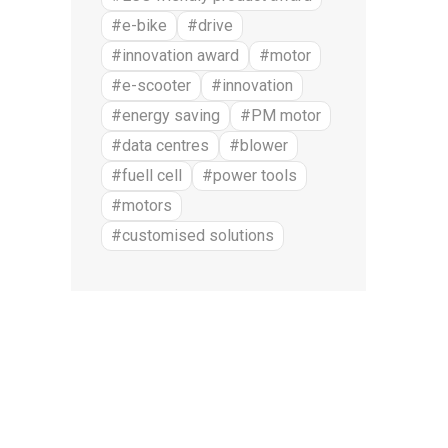
#e-bike
#drive
#innovation award
#motor
#e-scooter
#innovation
#energy saving
#PM motor
#data centres
#blower
#fuell cell
#power tools
#motors
#customised solutions