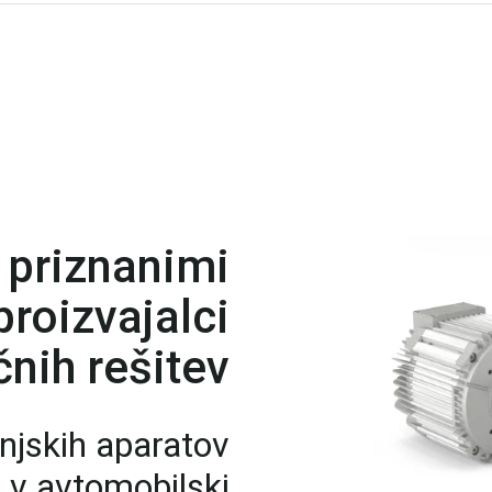
 priznanimi
roizvajalci
nih rešitev
njskih aparatov
n v avtomobilski