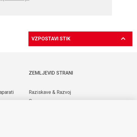
VZPOSTAVI STIK
ZEMLJEVID STRANI
aparati
Raziskave & Razvoj
O nas
ijih
Za dobavitelje
Novice & Dogodki
KARIERA