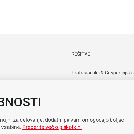
REŠITVE
Profesionalni & Gospodinjski 
 Vakuumski motorji
Industrijska uporaba
rijska oprema
Uporaba v medicini in laborator
BNOSTI
nte
Mobilnost
zacija & Robotizacija
 nujni za delovanje, dodatni pa vam omogočajo boljšo
e vsebine.
Preberite več o piškotkih.