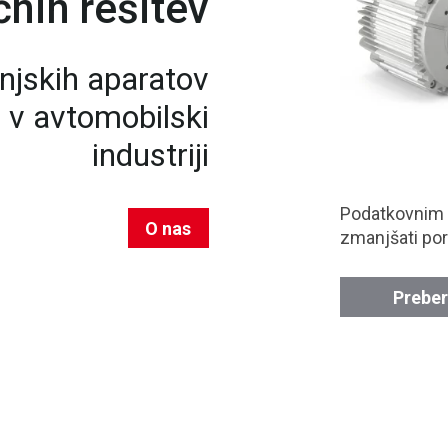
nih rešitev
njskih aparatov
n v avtomobilski
industriji
Podatkovnim
O nas
zmanjšati por
Preber