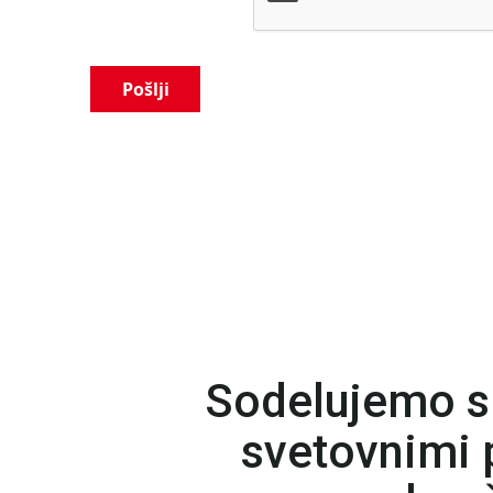
Pošlji
Sodelujemo s
svetovnimi p