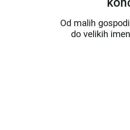
konč
Od malih gospodi
do velikih ime