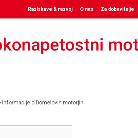
Raziskave & razvoj
O nas
Za dobavitelje
onapetostni moto
e
e informacije o Domelovih motorjih.