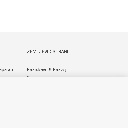
ZEMLJEVID STRANI
aparati
Raziskave & Razvoj
O nas
ijih
Za dobavitelje
Novice & Dogodki
KARIERA