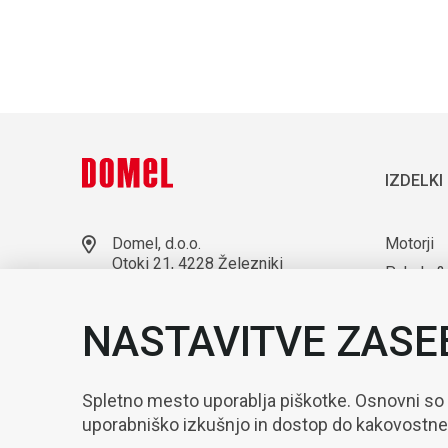
IZDELKI
Domel, d.o.o.
Motorji
Otoki 21, 4228 Železniki
Puhala &
Slovenija
Laborato
+386 4 51 17 100
NASTAVITVE ZASE
sales@domel.com
Kompone
Lokacije skladišč
Avtomati
Spletno mesto uporablja piškotke. Osnovni so
uporabniško izkušnjo in dostop do kakovostn