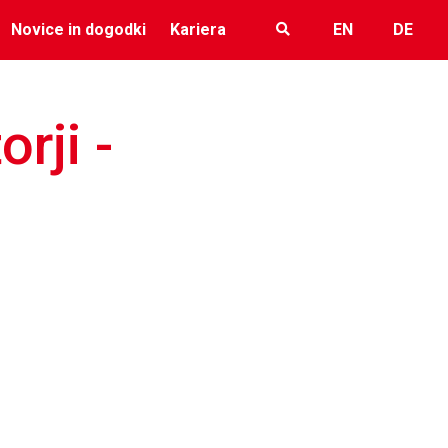
Novice in dogodki
Kariera
EN
DE
rji -