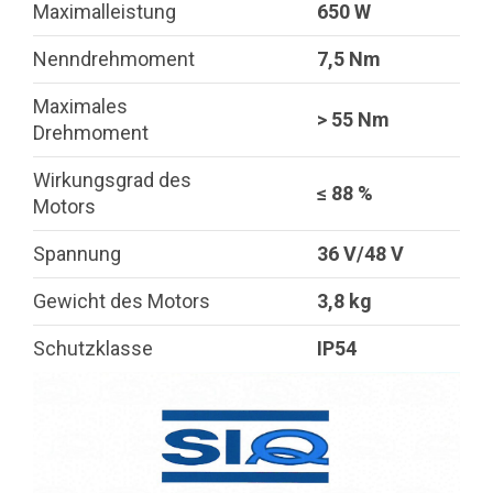
Maximalleistung
650 W
Nenndrehmoment
7,5 Nm
Maximales
> 55 Nm
Drehmoment
Wirkungsgrad des
≤ 88 %
Motors
Spannung
36 V/48 V
Gewicht des Motors
3,8 kg
Schutzklasse
IP54