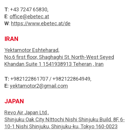
T
: +43 7247 65830,
E
:
office@ebetec.at
W
:
https://www.ebetec.at/de
IRAN
Yektamotor Eshteharad,
No.6 first floor, Shaghaghi St. North-West Seyed
Khandan Suite 1 1541938913 Teheran , Iran
T:
+982122861707 / +982122864949,
E:
yektamotor2@gmail.com
JAPAN
Revo Air Japan Ltd.,
Shinjuku Oak City NIttochi Nishi Shinjuku Build. 8F, 6-
10-1 Nishi Shinjuku, Shinjuku-ku, Tokyo 160-0023