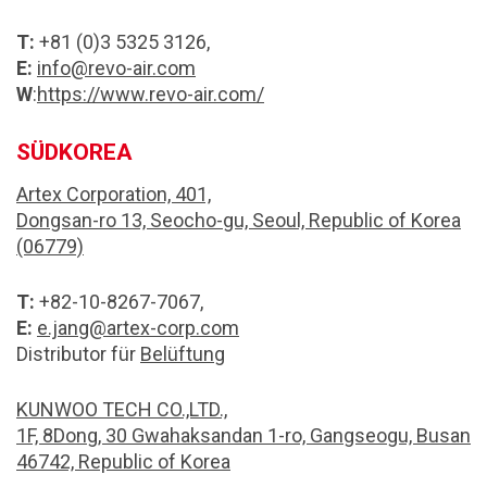
T:
+81 (0)3 5325 3126,
E:
info@revo-air.com
W
:
https://www.revo-air.com/
SÜDKOREA
Artex Corporation, 401,
Dongsan-ro 13, Seocho-gu, Seoul, Republic of Korea
(06779)
T:
+82-10-8267-7067,
E:
e.jang@artex-corp.com
Distributor für
Belüftung
KUNWOO TECH CO.,LTD.,
1F, 8Dong, 30 Gwahaksandan 1-ro, Gangseogu, Busan
46742, Republic of Korea