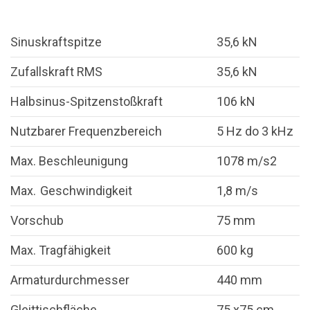
Sinuskraftspitze
35,6 kN
Zufallskraft RMS
35,6 kN
Halbsinus-Spitzenstoßkraft
106 kN
Nutzbarer Frequenzbereich
5 Hz do 3 kHz
Max. Beschleunigung
1078 m/s2
Max. Geschwindigkeit
1,8 m/s
Vorschub
75 mm
Max. Tragfähigkeit
600 kg
Armaturdurchmesser
440 mm
Gleittischfläche
75 x75 cm