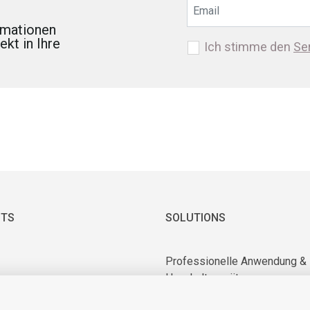
ormationen
kt in Ihre
Ich stimme den
Se
TS
SOLUTIONS
Professionelle Anwendung &
Haushaltsgeräte
 & Vakuummotoren
Industrielle Anwendung
ry Equipment