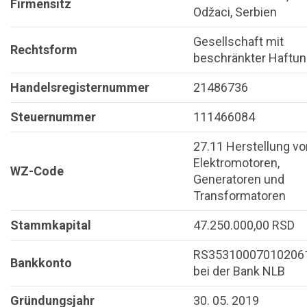
Firmensitz
Odžaci, Serbien
Gesellschaft mit
Rechtsform
beschränkter Haftu
Handelsregisternummer
21486736
Steuernummer
111466084
27.11 Herstellung vo
Elektromotoren,
WZ-Code
Generatoren und
Transformatoren
Stammkapital
47.250.000,00 RSD
RS35310007010206
Bankkonto
bei der Bank NLB
Gründungsjahr
30. 05. 2019