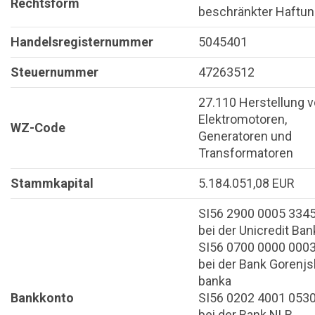
Rechtsform
beschränkter Haftu
Handelsregisternummer
5045401
Steuernummer
47263512
27.110 Herstellung 
Elektromotoren,
WZ-Code
Generatoren und
Transformatoren
Stammkapital
5.184.051,08 EUR
SI56 2900 0005 334
bei der Unicredit Ban
SI56 0700 0000 000
bei der Bank Gorenjs
banka
Bankkonto
SI56 0202 4001 053
bei der Bank NLB