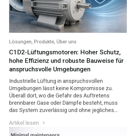
Lösungen
, Produkte
, Über uns
C1D2-Lüftungsmotoren: Hoher Schutz,
hohe Effizienz und robuste Bauweise für
anspruchsvolle Umgebungen
Industrielle Lüftung in anspruchsvollen
Umgebungen lässt keine Kompromisse zu.
Überall dort, wo die Gefahr des Auftretens
brennbarer Gase oder Dämpfe besteht, muss
das System zuverlässig und ohne jegliches
Zündrisiko arbeiten. Motoren für Class 1 Division
Artikel lesen
2 (C1D2)-Umgebungen sind eine direkte Antwort
auf diese Anforderungen.