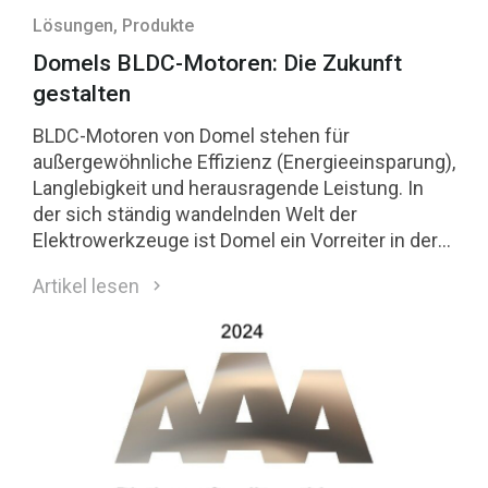
Lösungen
, Produkte
Domels BLDC-Motoren: Die Zukunft
gestalten
BLDC-Motoren von Domel stehen für
außergewöhnliche Effizienz (Energieeinsparung),
Langlebigkeit und herausragende Leistung. In
der sich ständig wandelnden Welt der
Elektrowerkzeuge ist Domel ein Vorreiter in der
Integration fortschrittlicher bürstenloser
Artikel lesen
Gleichstrommotoren (BLDC) in kabellose
Werkzeuge. Schauen wir uns an, warum die
BLDC-Motoren von Domel die erste Wahl für
Profis und Heimwerker sind.