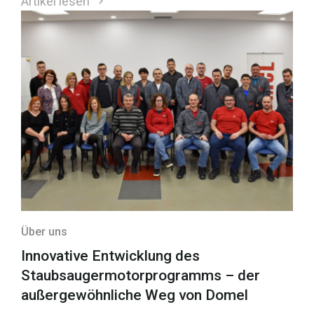
Artikel lesen
recognition for the innovative achievements of
Slovenian companies and promote innovation in
Slovenia.&nbsp;
Über uns
Innovative Entwicklung des
Staubsaugermotorprogramms – der
außergewöhnliche Weg von Domel