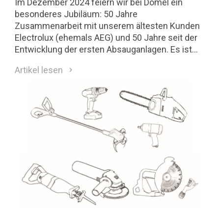
Im Dezember 2024 feiern wir bei Domel ein
besonderes Jubiläum: 50 Jahre
Zusammenarbeit mit unserem ältesten Kunden
Electrolux (ehemals AEG) und 50 Jahre seit der
Entwicklung der ersten Absauganlagen. Es ist
eine Geschichte von Innovation, Ausdauer und
Artikel lesen
Erfolg.