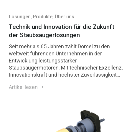
Lösungen
, Produkte
, Über uns
Technik und Innovation für die Zukunft
der Staubsaugerlösungen
Seit mehr als 65 Jahren zählt Domel zu den
weltweit führenden Unternehmen in der
Entwicklung leistungsstarker
Staubsaugermotoren. Mit technischer Exzellenz,
Innovationskraft und höchster Zuverlässigkeit
unterstützen wir führende Hersteller von
Artikel lesen
Reinigungssystemen rund um den Globus.
Domel auf einen Blick Domel
Staubsaugermotoren stehen für Effizienz,
Langlebigkeit und fortschrittliche Konstruktion:
Extrem geringe Vibrationswerte und besonders
leiser Betrieb Aerodynamischer Wirkungsgrad
der Spitzenklasse (&gt; 55 %) 10–30 %