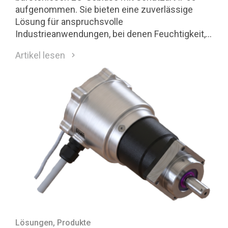
aufgenommen. Sie bieten eine zuverlässige
Lösung für anspruchsvolle
Industrieanwendungen, bei denen Feuchtigkeit,
Staub, Temperaturschwankungen und andere
Artikel lesen
Umwelteinflüsse einen dauerhaft sicheren
Betrieb erfordern.
Lösungen
, Produkte