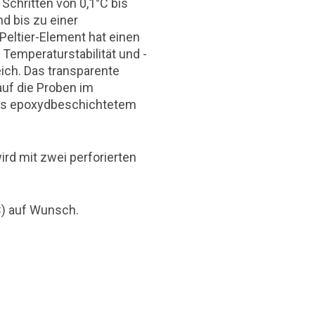
 Schritten von 0,1°C bis
d bis zu einer
eltier-Element hat einen
Temperaturstabilität und -
ch. Das transparente
auf die Proben im
aus epoxydbeschichtetem
ird mit zwei perforierten
C) auf Wunsch.