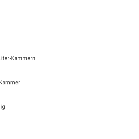
-Liter-Kammern
o Kammer
ig