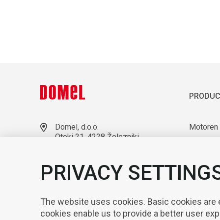
PRODUC
Domel, d.o.o.
Motoren
Otoki 21, 4228 Železniki
Gebläse
Slovenia
Laborato
+386 4 51 17 100
PRIVACY SETTING
sales@domel.com
Kompone
Warehouse locations
Automati
The website uses cookies. Basic cookies are es
cookies enable us to provide a better user ex