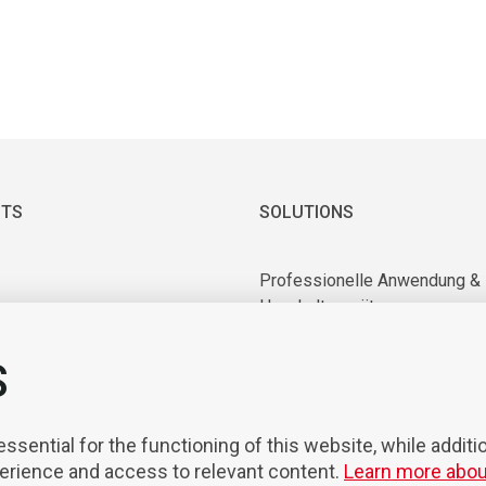
TS
SOLUTIONS
Professionelle Anwendung &
Haushaltsgeräte
 & Vakuummotoren
Industrielle Anwendung
ry Equipment
S
Anwendung in Medizin und
nten & Werkzeuge
Laboratorien
sierung & Robotik
Mobilität
sential for the functioning of this website, while additi
perience and access to relevant content.
Learn more abou