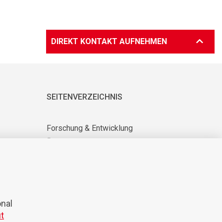
DIREKT KONTAKT AUFNEHMEN
SEITENVERZEICHNIS
Forschung & Entwicklung
Über uns
Lieferanten-Info
News & Veranstaltungen
KARRIERE
onal
t