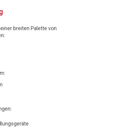
g
einer breiten Palette von
en:
um
m
ngen:
dlungsgeräte