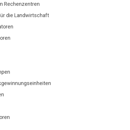
on Rechenzentren
für die Landwirtschaft
atoren
toren
mpen
gewinnungseinheiten
en
oren