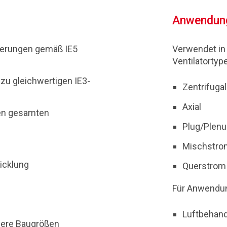
Anwendun
rderungen gemäß IE5
Verwendet in 
Ventilatortyp
 zu gleichwertigen IE3-
Zentrifugal
Axial
den gesamten
Plug/Plen
Mischstro
icklung
Querstrom
Für Anwendu
Luftbehan
nere Baugrößen