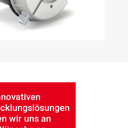
nnovativen
icklungslösungen
n wir uns an