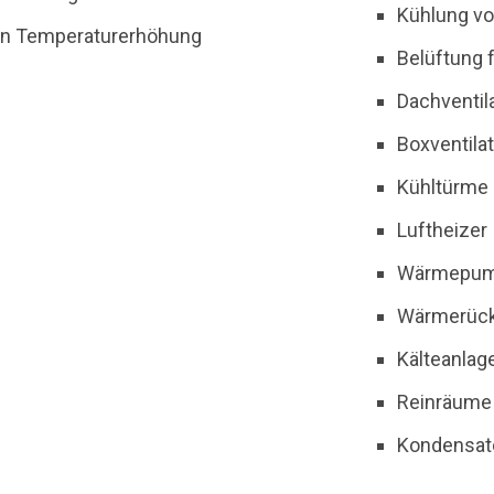
Kühlung v
gen Temperaturerhöhung
Belüftung 
Dachventil
Boxventila
Kühltürme
Luftheizer
Wärmepu
Wärmerück
Kälteanlag
Reinräume
Kondensat