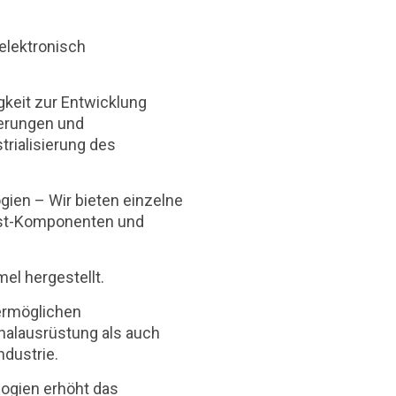
 elektronisch
gkeit zur Entwicklung
derungen und
trialisierung des
gien – Wir bieten einzelne
ast-Komponenten und
el hergestellt.
 ermöglichen
nalausrüstung als auch
ndustrie.
logien erhöht das