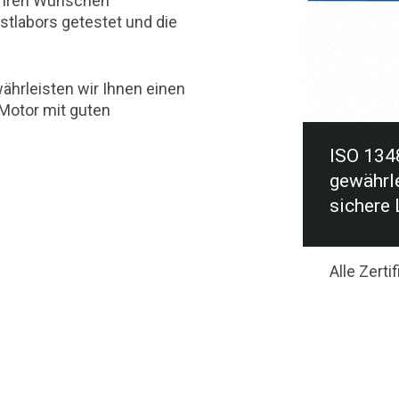
 Ihren Wünschen
estlabors getestet und die
hrleisten wir Ihnen einen
Motor mit guten
ISO 1348
gewährl
sichere
Alle Zerti