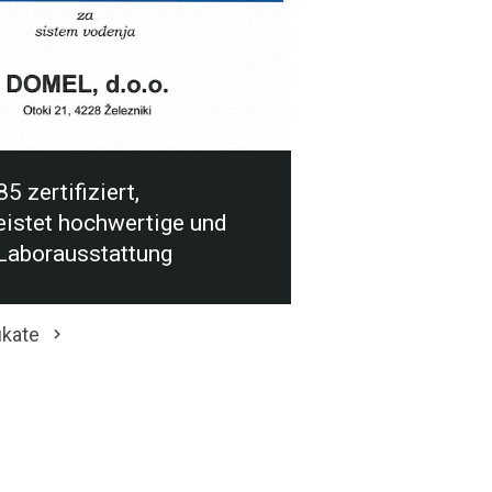
5 zertifiziert,
eistet hochwertige und
 Laborausstattung
fikate