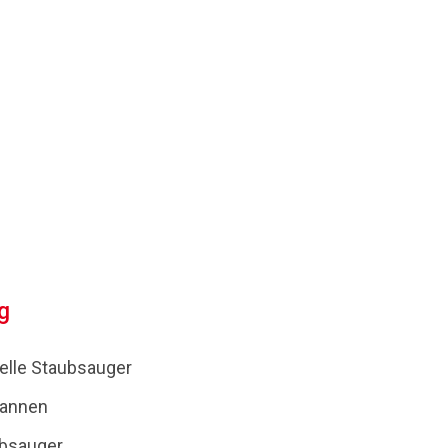
g
elle Staubsauger
annen
ubsauger