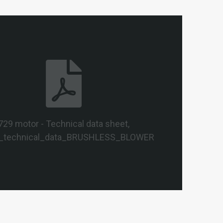
729 motor - Technical data sheet,
_technical_data_BRUSHLESS_BLOWER