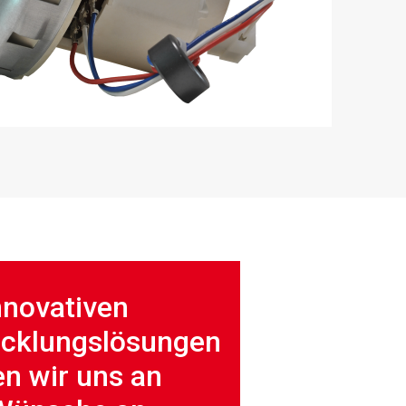
nnovativen
icklungslösungen
n wir uns an