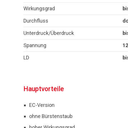
Wirkungsgrad
bi
Durchfluss
d
Unterdruck/Überdruck
bi
Spannung
12
LD
bi
Hauptvorteile
EC-Version
ohne Bürstenstaub
hoher Wirkungsgrad