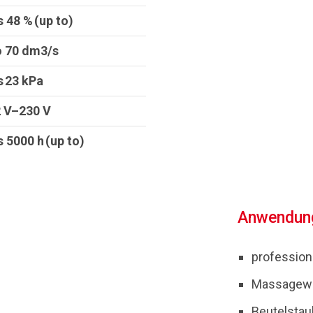
s 48 % (up to)
o 70 dm3/s
s 23 kPa
 V–230 V
s 5000 h (up to)
Anwendun
profession
Massagew
Beutelsta