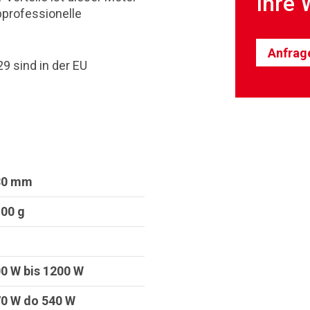
Ihre 
lbprofessionelle
Anfrag
9 sind in der EU
30 mm
00 g
0 W bis 1200 W
0 W do 540 W