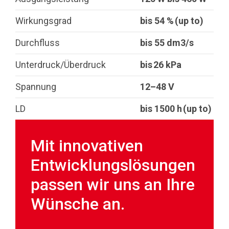
Wirkungsgrad
bis 54 % (up to)
Durchfluss
bis 55 dm3/s
Unterdruck/Überdruck
bis 26 kPa
Spannung
12–48 V
LD
bis 1500 h (up to)
Mit innovativen
Entwicklungslösungen
passen wir uns an Ihre
Wünsche an.