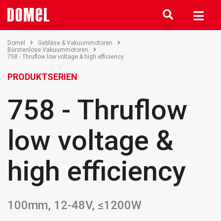
Domel
Gebläse & Vakuummotoren
Bürstenlose Vakuummotoren
758 - Thruflow low voltage & high efficiency
PRODUKTSERIEN
758 - Thruflow
low voltage &
high efficiency
100mm, 12-48V, ≤1200W