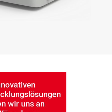
nnovativen
icklungslösungen
n wir uns an