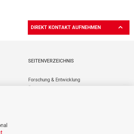
DIREKT KONTAKT AUFNEHMEN
SEITENVERZEICHNIS
Forschung & Entwicklung
Über uns
Lieferanten-Info
News & Veranstaltungen
KARRIERE
onal
t