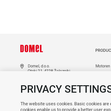
PRODUC
Domel, d.o.o.
Motoren
Otoki 21, 4228 Železniki
Gebläse
Slovenia
Laborato
+386 4 51 17 100
PRIVACY SETTING
sales@domel.com
Kompone
Warehouse locations
Automati
The website uses cookies. Basic cookies are es
cookies enable us to provide a better user ex