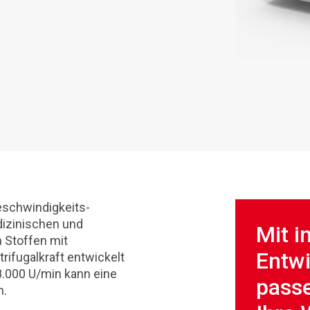
eschwindigkeits-
dizinischen und
Mit i
 Stoffen mit
Entw
rifugalkraft entwickelt
8.000 U/min kann eine
passe
n.