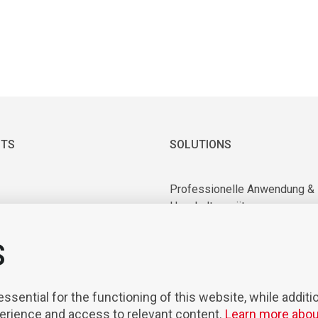
TS
SOLUTIONS
Professionelle Anwendung &
Haushaltsgeräte
 & Vakuummotoren
Industrielle Anwendung
ry Equipment
S
Anwendung in Medizin und
nten & Werkzeuge
Laboratorien
sierung & Robotik
Mobilität
sential for the functioning of this website, while additi
perience and access to relevant content.
Learn more abou