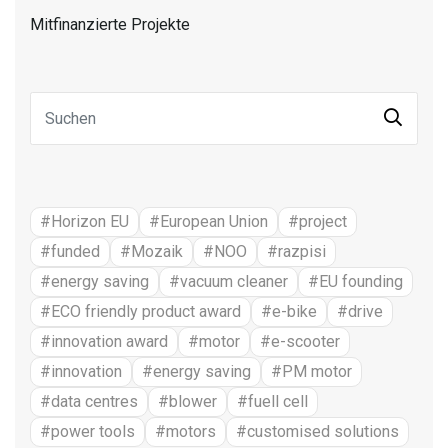
Mitfinanzierte Projekte
#Horizon EU
#European Union
#project
#funded
#Mozaik
#NOO
#razpisi
#energy saving
#vacuum cleaner
#EU founding
#ECO friendly product award
#e-bike
#drive
#innovation award
#motor
#e-scooter
#innovation
#energy saving
#PM motor
#data centres
#blower
#fuell cell
#power tools
#motors
#customised solutions