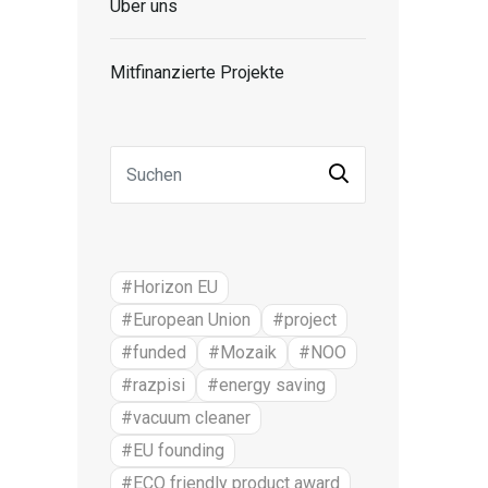
Über uns
Mitfinanzierte Projekte
#Horizon EU
#European Union
#project
#funded
#Mozaik
#NOO
#razpisi
#energy saving
#vacuum cleaner
#EU founding
#ECO friendly product award