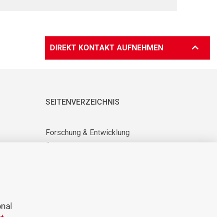
DIREKT KONTAKT AUFNEHMEN
SEITENVERZEICHNIS
Forschung & Entwicklung
Über uns
Lieferanten-Info
News & Veranstaltungen
KARRIERE
onal