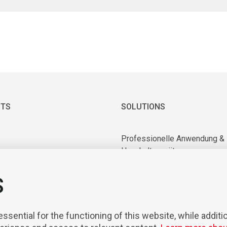
TS
SOLUTIONS
Professionelle Anwendung &
Haushaltsgeräte
 & Vakuummotoren
Industrielle Anwendung
ry Equipment
S
Anwendung in Medizin und
nten & Werkzeuge
Laboratorien
sierung & Robotik
Mobilität
sential for the functioning of this website, while additi