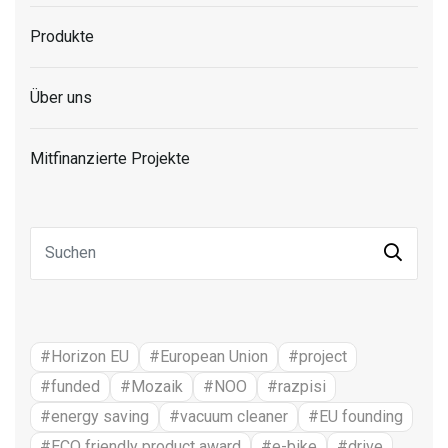
Produkte
Über uns
Mitfinanzierte Projekte
#Horizon EU
#European Union
#project
#funded
#Mozaik
#NOO
#razpisi
#energy saving
#vacuum cleaner
#EU founding
#ECO friendly product award
#e-bike
#drive