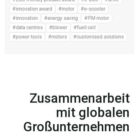
#innovation award
#motor
#e-scooter
#innovation
#energy saving
#PM motor
#data centres
#blower
#fuell cell
#power tools
#motors
#customised solutions
Zusammenarbeit
mit globalen
Großunternehmen