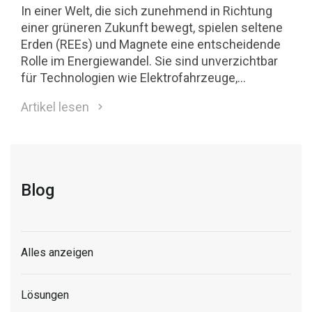
In einer Welt, die sich zunehmend in Richtung
einer grüneren Zukunft bewegt, spielen seltene
Erden (REEs) und Magnete eine entscheidende
Rolle im Energiewandel. Sie sind unverzichtbar
für Technologien wie Elektrofahrzeuge,
Windkraftanlagen und saubere
Artikel lesen
Wasserstofflösungen. Die Tatsache, dass die EU
90 % ihrer REEs importieren muss, zeigt den
dringenden Bedarf an lokalem Fachwissen und
Innovation. Angesichts von Recyclingquoten
unter 5 % besteht hier ein erhebliches
Blog
Wachstumspotenzial.
Alles anzeigen
Lösungen