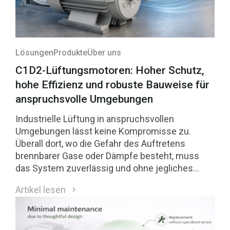
Lösungen
Produkte
Über uns
C1D2-Lüftungsmotoren: Hoher Schutz,
hohe Effizienz und robuste Bauweise für
anspruchsvolle Umgebungen
Industrielle Lüftung in anspruchsvollen
Umgebungen lässt keine Kompromisse zu.
Überall dort, wo die Gefahr des Auftretens
brennbarer Gase oder Dämpfe besteht, muss
das System zuverlässig und ohne jegliches
Zündrisiko arbeiten. Motoren für Class 1 Division
Artikel lesen
2 (C1D2)-Umgebungen sind eine direkte Antwort
auf diese Anforderungen.