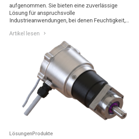
aufgenommen. Sie bieten eine zuverlässige
Lösung für anspruchsvolle
Industrieanwendungen, bei denen Feuchtigkeit,
Staub, Temperaturschwankungen und andere
Artikel lesen
Umwelteinflüsse einen dauerhaft sicheren
Betrieb erfordern.
Lösungen
Produkte