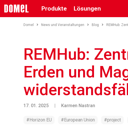
Produkte
Lösungen
Domel
News und Veranstaltungen
Blog
REMHub: Zent
REMHub: Zentr
Erden und Mag
widerstandsfä
17. 01. 2025
|
Karmen Nastran
#Horizon EU
#European Union
#project