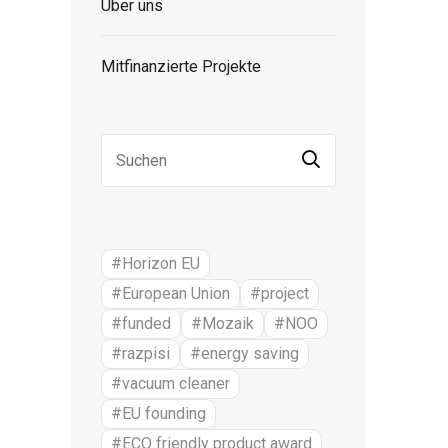
Über uns
Mitfinanzierte Projekte
#Horizon EU
#European Union
#project
#funded
#Mozaik
#NOO
#razpisi
#energy saving
#vacuum cleaner
#EU founding
#ECO friendly product award