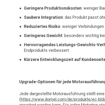
Geringere Produktionskosten
: weniger Ba
Saubere Integration
: das Produkt passt o
Reduziertes Risiko
: weniger Verbindungen
Geringeres Gewicht
: besonders wichtig b
Hervorragendes Leistungs-Gewichts-Verh
Endprodukts verbessert.
Kürzere Entwicklungszeit auf Kundenseit
Upgrade-Optionen für jede Motorausführun
Jede dargestellte Motorausführung stellt ein
(
https://www.domel.com/de/produkte/ec-bld
erweitert werden kann. Für jeden Motortyp st