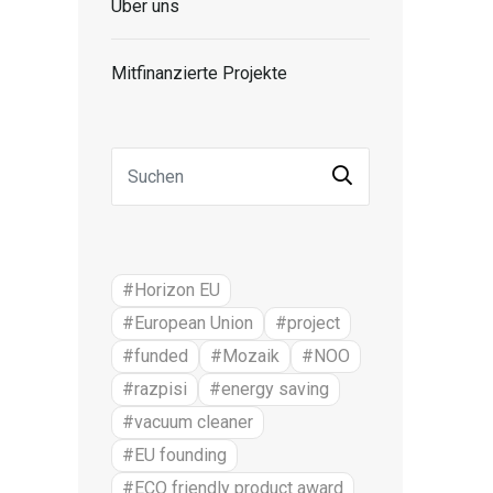
Über uns
Mitfinanzierte Projekte
#Horizon EU
#European Union
#project
#funded
#Mozaik
#NOO
#razpisi
#energy saving
#vacuum cleaner
#EU founding
#ECO friendly product award