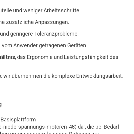
uteile und weniger Arbeitsschritte.
hne zusätzliche Anpassungen.
 und geringere Toleranzprobleme.
ei vom Anwender getragenen Geräten.
ältnis
, das Ergonomie und Leistungsfähigkeit des
e
: wir übernehmen die komplexe Entwicklungsarbeit.
g
e
Basisplattform
c-niederspannungs-motoren-48
) dar, die bei Bedarf
ehen unter anderem folgende Optionen zur