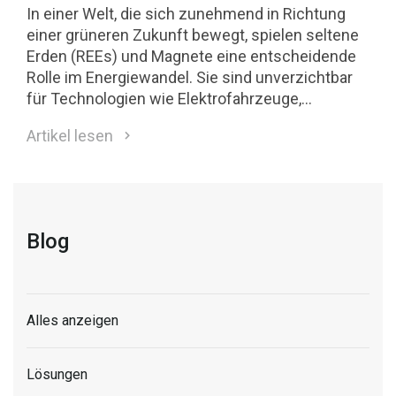
In einer Welt, die sich zunehmend in Richtung
einer grüneren Zukunft bewegt, spielen seltene
Erden (REEs) und Magnete eine entscheidende
Rolle im Energiewandel. Sie sind unverzichtbar
für Technologien wie Elektrofahrzeuge,
Windkraftanlagen und saubere
Artikel lesen
Wasserstofflösungen. Die Tatsache, dass die EU
90 % ihrer REEs importieren muss, zeigt den
dringenden Bedarf an lokalem Fachwissen und
Innovation. Angesichts von Recyclingquoten
unter 5 % besteht hier ein erhebliches
Blog
Wachstumspotenzial.
Alles anzeigen
Lösungen