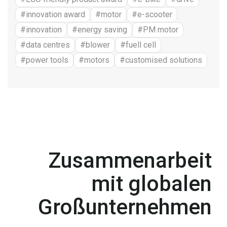
#innovation award
#motor
#e-scooter
#innovation
#energy saving
#PM motor
#data centres
#blower
#fuell cell
#power tools
#motors
#customised solutions
Zusammenarbeit
mit globalen
Großunternehmen