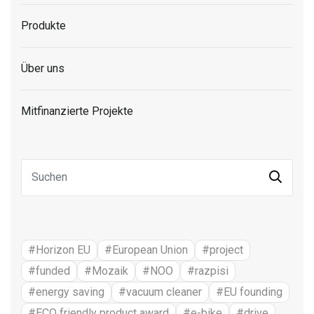
Produkte
Über uns
Mitfinanzierte Projekte
#Horizon EU
#European Union
#project
#funded
#Mozaik
#NOO
#razpisi
#energy saving
#vacuum cleaner
#EU founding
#ECO friendly product award
#e-bike
#drive