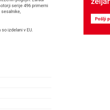
želja
torji serije 496 primerni
e sesalnike,
Pošlji 
 so izdelani v EU.