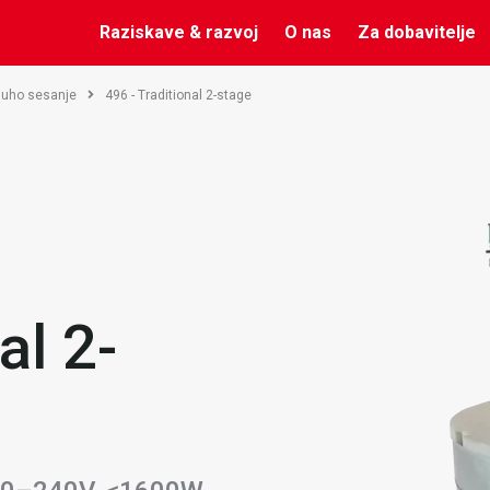
Raziskave & razvoj
O nas
Za dobavitelje
suho sesanje
496 - Traditional 2-stage
al 2-