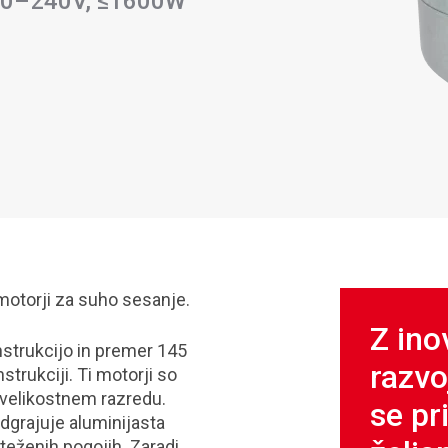
20–240V, ≤1600W
motorji za suho sesanje.
Z ino
nstrukcijo in premer 145
razvo
strukciji. Ti motorji so
 velikostnem razredu.
se pr
dgrajuje aluminijasta
oteženih pogojih. Zaradi