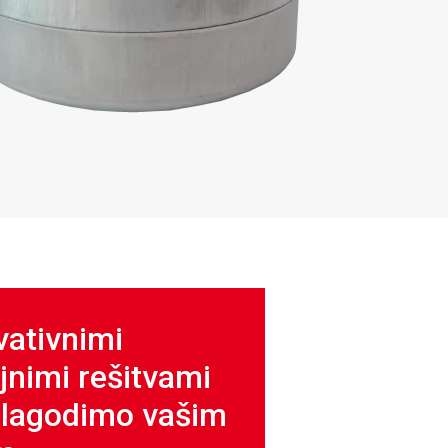
vativnimi
jnimi rešitvami
ilagodimo vašim