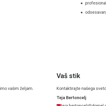
profesional
odsesavanj
Vaš stik
dimo vašim željam.
Kontaktirajte našega svet
Teja Bertoncelj
teja.bertoncelj@domel