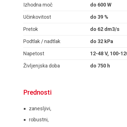
Izhodna moč
do 600 W
Učinkovitost
do 39 %
Pretok
do 62 dm3/s
Podtlak / nadtlak
do 32 kPa
Napetost
12-48 V, 100-12
Življenjska doba
do 750 h
Prednosti
zanesljivi,
robustni,