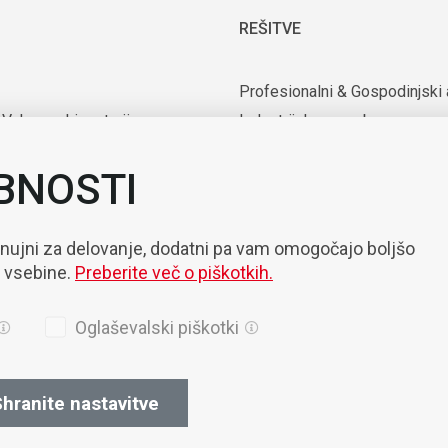
REŠITVE
Profesionalni & Gospodinjski 
 Vakuumski motorji
Industrijska uporaba
rijska oprema
Uporaba v medicini in laborator
BNOSTI
nte
Mobilnost
zacija & Robotizacija
 nujni za delovanje, dodatni pa vam omogočajo boljšo
e vsebine.
Preberite več o piškotkih.
Oglaševalski piškotki
hranite nastavitve
ila
Piškotki
Politika Zasebnosti
Splošni prodajni pogoji