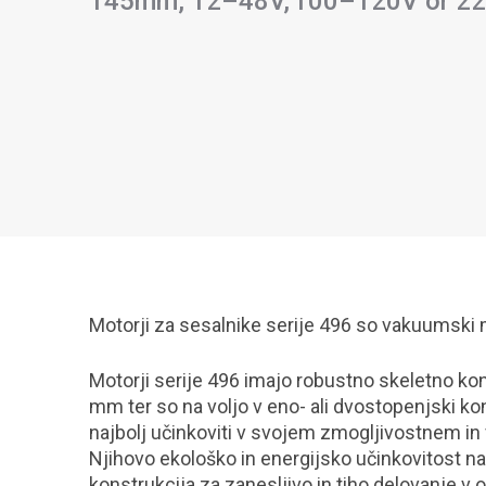
145mm, 12–48V, 100–120V or 2
Motorji za sesalnike serije 496 so vakuumski 
Motorji serije 496 imajo robustno skeletno ko
mm ter so na voljo v eno- ali dvostopenjski kon
najbolj učinkoviti v svojem zmogljivostnem in
Njihovo ekološko in energijsko učinkovitost na
konstrukcija za zanesljivo in tiho delovanje v 