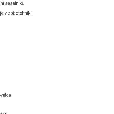
ni sesalniki,
e v zobotehniki.
ovalca
.com