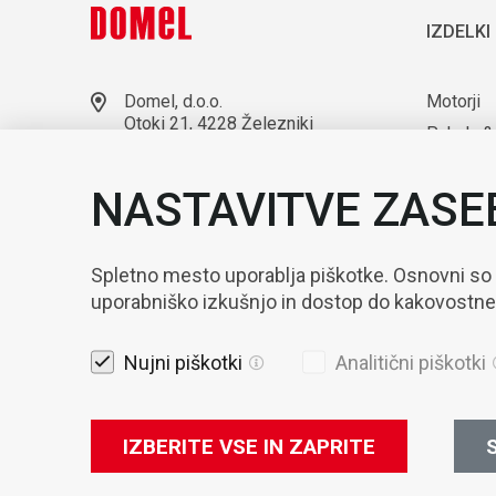
IZDELKI
Domel, d.o.o.
Motorji
Otoki 21, 4228 Železniki
Puhala &
Slovenija
Laborato
+386 4 51 17 100
NASTAVITVE ZASE
sales@domel.com
Kompone
Lokacije skladišč
Avtomati
Spletno mesto uporablja piškotke. Osnovni so
uporabniško izkušnjo in dostop do kakovostn
Nujni piškotki
Analitični piškotki
IZBERITE VSE IN ZAPRITE
S
Pravna obvest