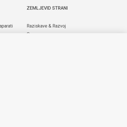
ZEMLJEVID STRANI
aparati
Raziskave & Razvoj
O nas
ijih
Za dobavitelje
Novice & Dogodki
KARIERA
© 2026 Domel
Produkcija:
Creatim