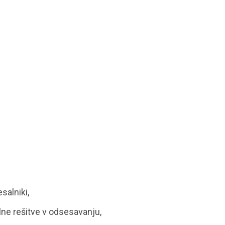
salniki,
lne rešitve v odsesavanju,