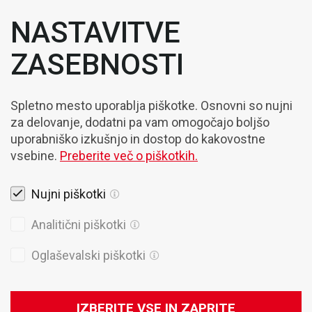
NASTAVITVE
ZASEBNOSTI
Spletno mesto uporablja piškotke. Osnovni so nujni
za delovanje, dodatni pa vam omogočajo boljšo
uporabniško izkušnjo in dostop do kakovostne
vsebine.
Preberite več o piškotkih.
Nujni piškotki
Pravna obvestila
Analitični piškotki
Piškotki
Oglaševalski piškotki
Politika Zasebnosti
Splošni prodajni pogoji
IZBERITE VSE IN ZAPRITE