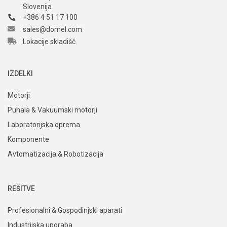
Slovenija
+386 4 51 17 100
sales@domel.com
Lokacije skladišč
IZDELKI
Motorji
Puhala & Vakuumski motorji
Laboratorijska oprema
Komponente
Avtomatizacija & Robotizacija
REŠITVE
Profesionalni & Gospodinjski aparati
Industrijska uporaba