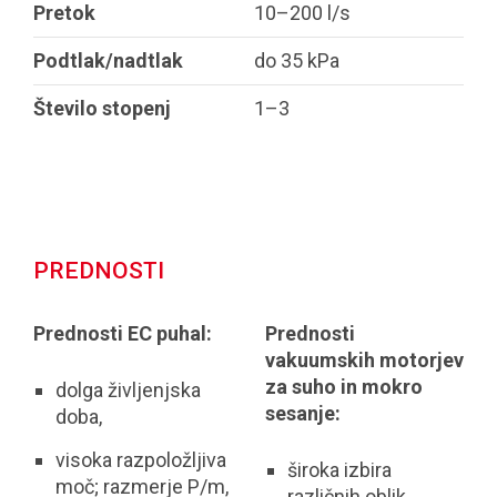
Pretok
10–200 l/s
Podtlak/nadtlak
do 35 kPa
Število stopenj
1–3
PREDNOSTI
Prednosti EC puhal:
Prednosti
vakuumskih motorjev
za suho in mokro
dolga življenjska
sesanje:
doba,
visoka razpoložljiva
široka izbira
moč; razmerje P/m,
različnih oblik