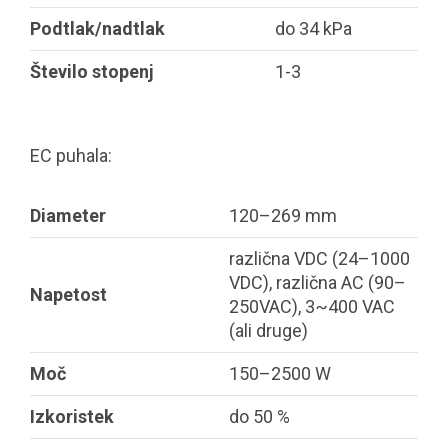
Podtlak/nadtlak
do 34 kPa
Število stopenj
1-3
EC puhala:
Diameter
120–269 mm
različna VDC (24–1000
VDC), različna AC (90–
Napetost
250VAC), 3~400 VAC
(ali druge)
Moč
150–2500 W
Izkoristek
do 50 %