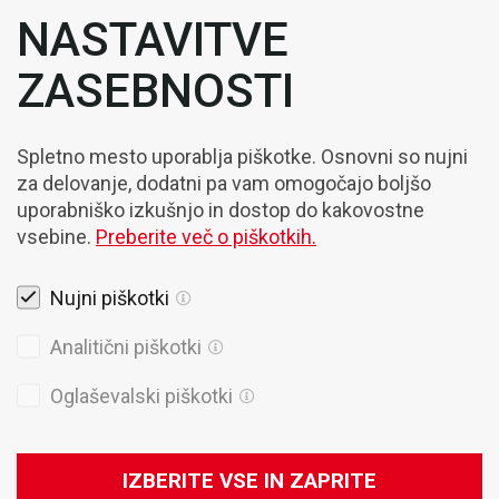
NASTAVITVE
ZASEBNOSTI
Spletno mesto uporablja piškotke. Osnovni so nujni
za delovanje, dodatni pa vam omogočajo boljšo
uporabniško izkušnjo in dostop do kakovostne
vsebine.
Preberite več o piškotkih.
Nujni piškotki
Pravna obvestila
Analitični piškotki
Piškotki
Oglaševalski piškotki
Politika Zasebnosti
Splošni prodajni pogoji
IZBERITE VSE IN ZAPRITE