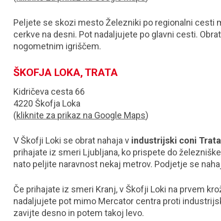
Peljete se skozi mesto Železniki po regionalni cesti
cerkve na desni. Pot nadaljujete po glavni cesti. Obrat
nogometnim igriščem.
ŠKOFJA LOKA, TRATA
Kidričeva cesta 66
4220 Škofja Loka
(
kliknite za prikaz na Google Maps
)
V Škofji Loki se obrat nahaja v
industrijski coni Trat
prihajate iz smeri Ljubljana, ko prispete do železniške
nato peljite naravnost nekaj metrov. Podjetje se nahaja
Če prihajate iz smeri Kranj, v Škofji Loki na prvem kr
nadaljujete pot mimo Mercator centra proti industrijsk
zavijte desno in potem takoj levo.