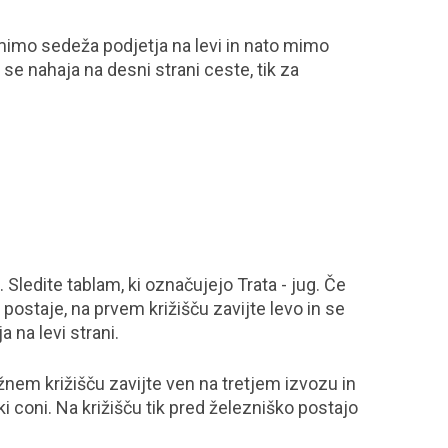
 mimo sedeža podjetja na levi in nato mimo
 se nahaja na desni strani ceste, tik za
a
. Sledite tablam, ki označujejo Trata - jug. Če
 postaje, na prvem križišču zavijte levo in se
 na levi strani.
ožnem križišču zavijte ven na tretjem izvozu in
i coni. Na križišču tik pred železniško postajo