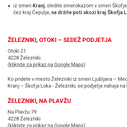
iz smeri
Kranj
, sledite smerokazom v smeri Škofje L
čez kraj Čepulje,
se držite poti skozi kraj Škofja 
ŽELEZNIKI, OTOKI – SEDEŽ PODJETJA
Otoki 21
4228 Železniki
(
kliknite za prikaz na Google Maps
)
Ko pridete v mesto Železniki iz smeri Ljubljana – Med
Kranj – Škofja Loka - Železniki, se podjetje nahaja na le
ŽELEZNIKI, NA PLAVŽU
Na Plavžu 79
4228 Železniki
(
kliknite za prikaz na Google Maps
)