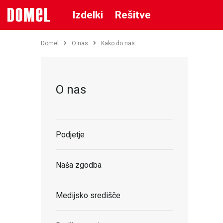
Izdelki
Rešitve
Domel
O nas
Kako do nas
O nas
Podjetje
Naša zgodba
Medijsko središče