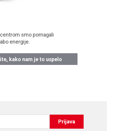
 centrom smo pomagali
abo energije.
ite, kako nam je to uspelo
Prijava