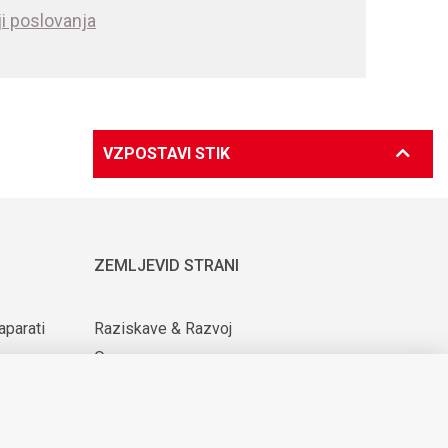
i poslovanja
VZPOSTAVI STIK
ZEMLJEVID STRANI
aparati
Raziskave & Razvoj
O nas
ijih
Za dobavitelje
Novice & Dogodki
KARIERA