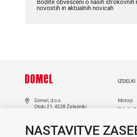
Bodite obveščeni o naših strokovnih 
novostih in aktualnih novicah
IZDELKI
Domel, d.o.o.
Motorji
Otoki 21, 4228 Železniki
Puhala &
Slovenija
Laborato
+386 4 51 17 100
NASTAVITVE ZASE
sales@domel.com
Kompone
Lokacije skladišč
Avtomati