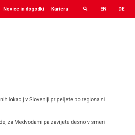
Novice in dogodki
Kariera
EN
DE
h lokacij v Sloveniji pripeljete
po regionalni
e, za Medvodami pa zavijete desno v smeri