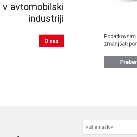
n v avtomobilski
industriji
Podatkovnim
O nas
zmanjšati por
Preber