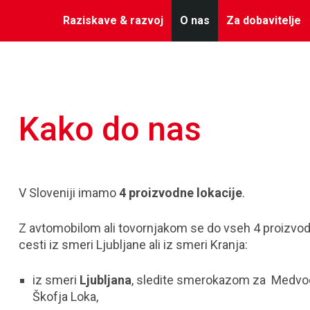
Raziskave & razvoj
O nas
Za dobavitelje
Kako do nas
V Sloveniji imamo
4 proizvodne lokacije
.
Z avtomobilom ali tovornjakom se do vseh 4 proizvodni
cesti iz smeri Ljubljane ali iz smeri Kranja:
iz smeri
Ljubljana
, sledite smerokazom za Medvod
Škofja Loka,