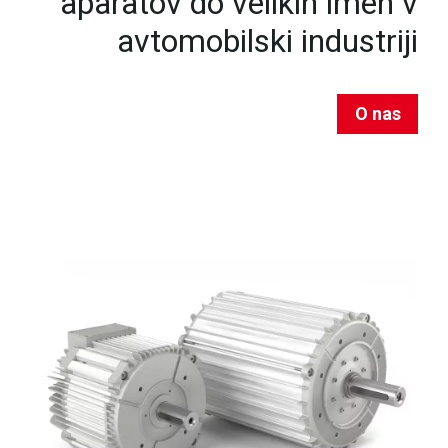
aparatov do velikih imen v
avtomobilski industriji
O nas