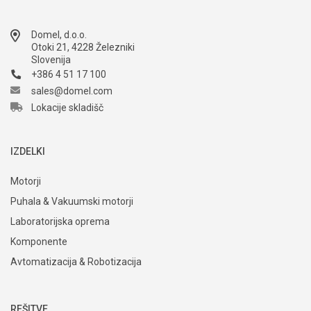
Domel, d.o.o.
Otoki 21, 4228 Železniki
Slovenija
+386 4 51 17 100
sales@domel.com
Lokacije skladišč
IZDELKI
Motorji
Puhala & Vakuumski motorji
Laboratorijska oprema
Komponente
Avtomatizacija & Robotizacija
REŠITVE