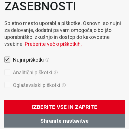
ZASEBNOSTI
Spletno mesto uporablja piškotke. Osnovni so nujni
za delovanje, dodatni pa vam omogočajo boljšo
uporabniško izkušnjo in dostop do kakovostne
vsebine.
Preberite več o piškotkih.
Nujni piškotki
Pravna obvestila
Analitični piškotki
Piškotki
Oglaševalski piškotki
Politika Zasebnosti
Splošni prodajni pogoji
IZBERITE VSE IN ZAPRITE
© 2026 Domel
Produkcija:
Creatim
Shranite nastavitve