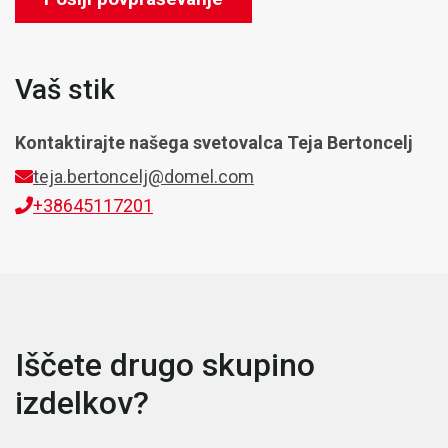
Vaš stik
Kontaktirajte našega svetovalca
Teja Bertoncelj
teja.bertoncelj@domel.com
+38645117201
Iščete drugo skupino
izdelkov?