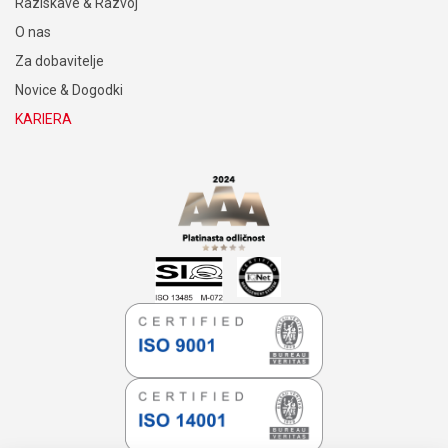
Raziskave & Razvoj
O nas
Za dobavitelje
Novice & Dogodki
KARIERA