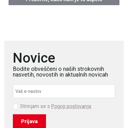
Novice
Bodite obveščeni o naših strokovnih
nasvetih, novostih in aktualnih novicah
Strinjam se s
Pogoji poslovanja
Prijava