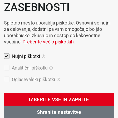
ZASEBNOSTI
Spletno mesto uporablja piškotke. Osnovni so nujni
za delovanje, dodatni pa vam omogočajo boljšo
uporabniško izkušnjo in dostop do kakovostne
vsebine.
Preberite več o piškotkih.
Nujni piškotki
Pravna obvestila
Analitični piškotki
Piškotki
Oglaševalski piškotki
Politika Zasebnosti
Splošni prodajni pogoji
IZBERITE VSE IN ZAPRITE
© 2026 Domel
Produkcija:
Creatim
Shranite nastavitve