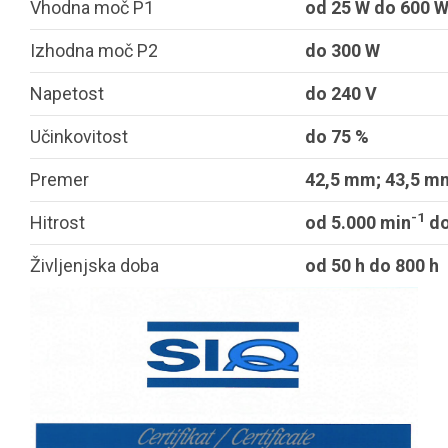
Vhodna moč P1
od 25 W do 600 
Izhodna moč P2
do 300 W
Napetost
do 240 V
Učinkovitost
do 75 %
Premer
42,5 mm; 43,5 m
-1
Hitrost
od 5.000 min
do
Življenjska doba
od 50 h do 800 h