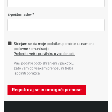
E-poštni naslov
*
Strinjam se, da moje podatke uporabite za namene
poslovne komunikacije.
Preberite več o pravilniku o zasebnosti.
Vaši podatki bodo shranjeni v piškotku,
zato vam ob vsakem prenosu ni treba
izpolniti obrazca.
Registriraj se in omogoči prenose