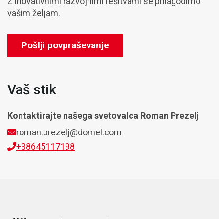
Z inovativnimi razvojnimi rešitvami se prilagodimo
vašim željam.
Pošlji povpraševanje
Vaš stik
Kontaktirajte našega svetovalca
Roman Prezelj
roman.prezelj@domel.com
+38645117198