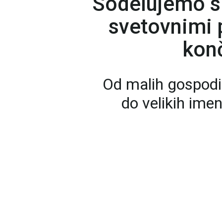
Sodelujemo s
svetovnimi p
konč
Od malih gospodi
do velikih ime