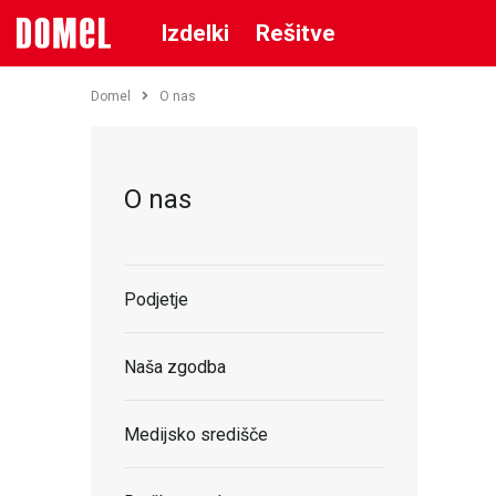
Izdelki
Rešitve
Domel
O nas
O nas
Podjetje
Naša zgodba
Medijsko središče