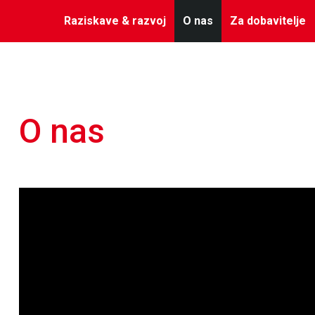
Raziskave & razvoj
O nas
Za dobavitelje
O nas