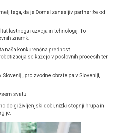
melj tega, da je Domel zanesljiv partner že od
ltat lastnega razvoja in tehnologij. To
govnih znamk.
 sta naša konkurenčna prednost.
obotizacija se kažejo v poslovnih procesih ter
.
loveniji, proizvodne obrate pa v Sloveniji,
 vsem svetu.
dolgi življenjski dobi, nizki stopnji hrupa in
rgije.