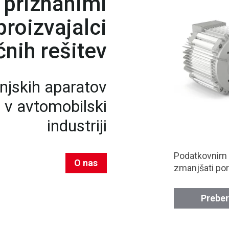
 priznanimi
roizvajalci
nih rešitev
njskih aparatov
n v avtomobilski
industriji
Podatkovnim
O nas
zmanjšati por
Preber