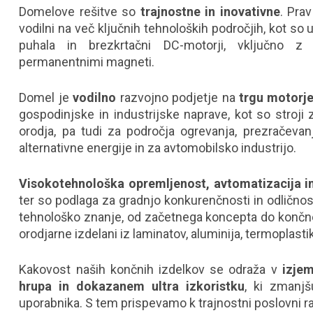
Domelove rešitve so
trajnostne in inovativne
. Pra
vodilni na več ključnih tehnoloških področjih, kot so
puhala in brezkrtačni DC-motorji, vključno z 
permanentnimi magneti.
Domel je
vodilno
razvojno podjetje na
trgu motorje
gospodinjske in industrijske naprave, kot so stroji 
orodja, pa tudi za področja ogrevanja, prezračevanj
alternativne energije in za avtomobilsko industrijo.
Visokotehnološka opremljenost, avtomatizacija in
ter so podlaga za gradnjo konkurenčnosti in odličnosti
tehnološko znanje, od začetnega koncepta do končneg
orodjarne izdelani iz laminatov, aluminija, termoplast
Kakovost naših končnih izdelkov se odraža v
izjem
hrupa in dokazanem ultra izkoristku
, ki zmanjš
uporabnika. S tem prispevamo k trajnostni poslovni ras