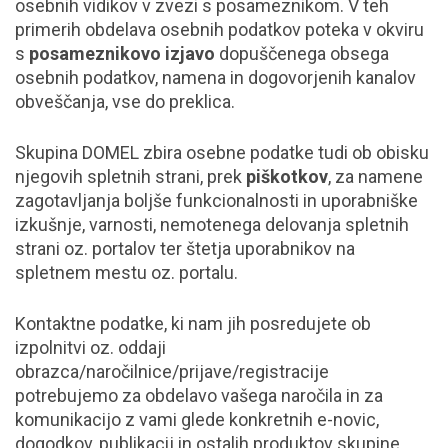
osebnih vidikov v zvezi s posameznikom. V teh
primerih obdelava osebnih podatkov poteka v okviru
s
posameznikovo izjavo
dopuščenega obsega
osebnih podatkov, namena in dogovorjenih kanalov
obveščanja, vse do preklica.
Skupina DOMEL zbira osebne podatke tudi ob obisku
njegovih spletnih strani, prek
piškotkov
, za namene
zagotavljanja boljše funkcionalnosti in uporabniške
izkušnje, varnosti, nemotenega delovanja spletnih
strani oz. portalov ter štetja uporabnikov na
spletnem mestu oz. portalu.
Kontaktne podatke, ki nam jih posredujete ob
izpolnitvi oz. oddaji
obrazca/naročilnice/prijave/registracije
potrebujemo za obdelavo vašega naročila in za
komunikacijo z vami glede konkretnih e-novic,
dogodkov, publikacij in ostalih produktov skupine