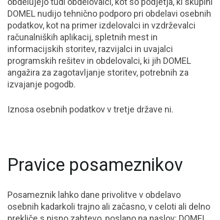
obdelujejo tudi obdelovalci, kot so podjetja, ki skupini
DOMEL nudijo tehnično podporo pri obdelavi osebnih
podatkov, kot na primer izdelovalci in vzdrževalci
računalniških aplikacij, spletnih mest in
informacijskih storitev, razvijalci in uvajalci
programskih rešitev in obdelovalci, ki jih DOMEL
angažira za zagotavljanje storitev, potrebnih za
izvajanje pogodb.
Iznosa osebnih podatkov v tretje države ni.
Pravice posameznikov
Posameznik lahko dane privolitve v obdelavo
osebnih kadarkoli trajno ali začasno, v celoti ali delno
prekliče s pisno zahtevo, poslano na naslov: DOMEL