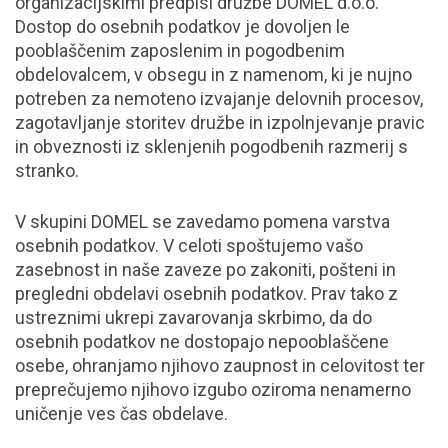
organizacijskimi predpisi družbe DOMEL d.o.o.
Dostop do osebnih podatkov je dovoljen le
pooblaščenim zaposlenim in pogodbenim
obdelovalcem, v obsegu in z namenom, ki je nujno
potreben za nemoteno izvajanje delovnih procesov,
zagotavljanje storitev družbe in izpolnjevanje pravic
in obveznosti iz sklenjenih pogodbenih razmerij s
stranko.
V skupini DOMEL se zavedamo pomena varstva
osebnih podatkov. V celoti spoštujemo vašo
zasebnost in naše zaveze po zakoniti, pošteni in
pregledni obdelavi osebnih podatkov. Prav tako z
ustreznimi ukrepi zavarovanja skrbimo, da do
osebnih podatkov ne dostopajo nepooblaščene
osebe, ohranjamo njihovo zaupnost in celovitost ter
preprečujemo njihovo izgubo oziroma nenamerno
uničenje ves čas obdelave.