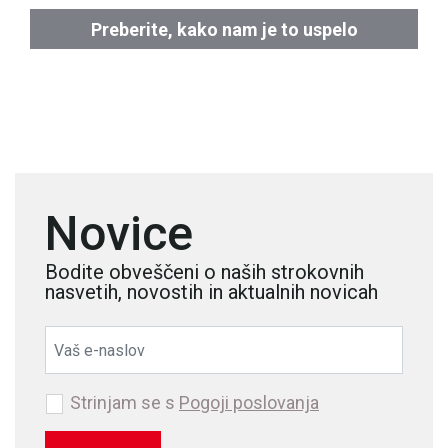
Preberite, kako nam je to uspelo
Novice
Bodite obveščeni o naših strokovnih
nasvetih, novostih in aktualnih novicah
Strinjam se s
Pogoji poslovanja