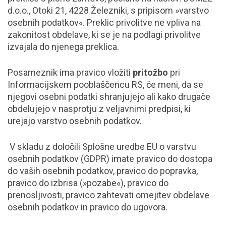
d.o.o., Otoki 21, 4228 Železniki, s pripisom »varstvo
osebnih podatkov«. Preklic privolitve ne vpliva na
zakonitost obdelave, ki se je na podlagi privolitve
izvajala do njenega preklica.
Posameznik ima pravico vložiti
pritožbo
pri
Informacijskem pooblaščencu RS, če meni, da se
njegovi osebni podatki shranjujejo ali kako drugače
obdelujejo v nasprotju z veljavnimi predpisi, ki
urejajo varstvo osebnih podatkov.
V skladu z določili Splošne uredbe EU o varstvu
osebnih podatkov (GDPR) imate pravico do dostopa
do vaših osebnih podatkov, pravico do popravka,
pravico do izbrisa (»pozabe«), pravico do
prenosljivosti, pravico zahtevati omejitev obdelave
osebnih podatkov in pravico do ugovora.