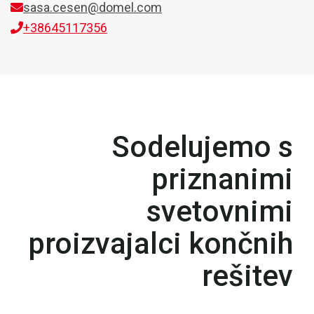
sasa.cesen@domel.com
+38645117356
Sodelujemo s
priznanimi
svetovnimi
proizvajalci končnih
rešitev