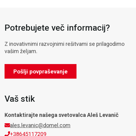
Potrebujete več informacij?
Z inovativnimi razvojnimi rešitvami se prilagodimo
vašim željam.
Pošlji povpraševanje
Vaš stik
Kontaktirajte našega svetovalca
Aleš Levanič
ales.levanic@domel.com
+38645117209