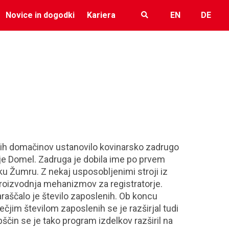
Novice in dogodki
Kariera
EN
DE
nih domačinov ustanovilo kovinarsko zadrugo
tje Domel. Zadruga je dobila ime po prvem
ku Žumru. Z nekaj usposobljenimi stroji iz
 proizvodnja mehanizmov za registratorje.
araščalo je število zaposlenih. Ob koncu
večjim številom zaposlenih se je razširjal tudi
ščin se je tako program izdelkov razširil na