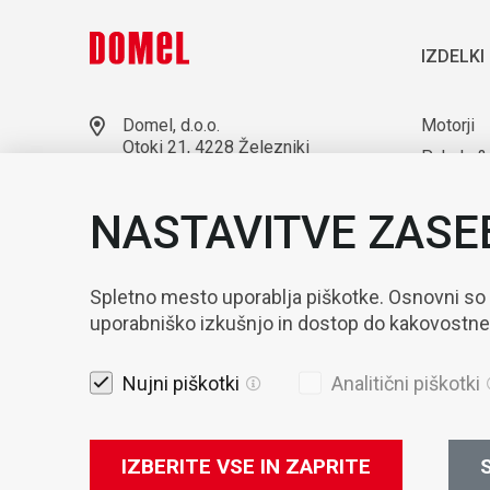
IZDELKI
Domel, d.o.o.
Motorji
Otoki 21, 4228 Železniki
Puhala &
Slovenija
Laborato
+386 4 51 17 100
NASTAVITVE ZASE
sales@domel.com
Kompone
Lokacije skladišč
Avtomati
Spletno mesto uporablja piškotke. Osnovni so
uporabniško izkušnjo in dostop do kakovostn
Nujni piškotki
Analitični piškotki
IZBERITE VSE IN ZAPRITE
S