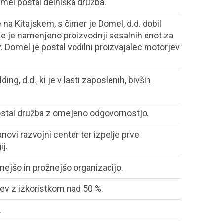
mel postal delniška družba.
na Kitajskem, s čimer je Domel, d.d. dobil
tje je namenjeno proizvodnji sesalnih enot za
v. Domel je postal vodilni proizvajalec motorjev
ing, d.d., ki je v lasti zaposlenih, bivših
postal družba z omejeno odgovornostjo.
novi razvojni center ter izpelje prve
ij.
nejšo in prožnejšo organizacijo.
ev z izkoristkom nad 50 %.
.