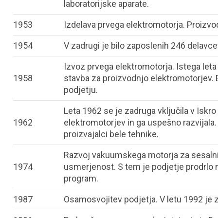
laboratorijske aparate.
1953
Izdelava prvega elektromotorja. Proizvod
1954
V zadrugi je bilo zaposlenih 246 delavce
Izvoz prvega elektromotorja. Istega let
1958
stavba za proizvodnjo elektromotorjev. 
podjetju.
Leta 1962 se je zadruga vključila v Iskro
1962
elektromotorjev in ga uspešno razvijala
proizvajalci bele tehnike.
Razvoj vakuumskega motorja za sesaln
1974
usmerjenost. S tem je podjetje prodrlo n
program.
1987
Osamosvojitev podjetja. V letu 1992 je