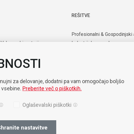
REŠITVE
Profesionalni & Gospodinjski 
 Vakuumski motorji
Industrijska uporaba
rijska oprema
Uporaba v medicini in laborator
BNOSTI
nte
Mobilnost
zacija & Robotizacija
 nujni za delovanje, dodatni pa vam omogočajo boljšo
e vsebine.
Preberite več o piškotkih.
Oglaševalski piškotki
hranite nastavitve