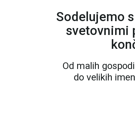
Sodelujemo s
svetovnimi p
konč
Od malih gospodi
do velikih ime