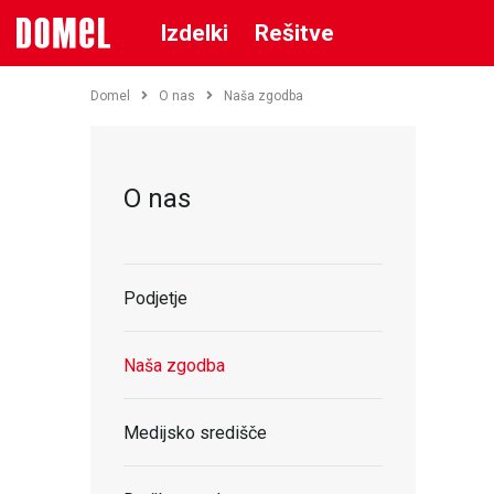
Izdelki
Rešitve
Domel
O nas
Naša zgodba
O nas
Podjetje
Naša zgodba
Medijsko središče