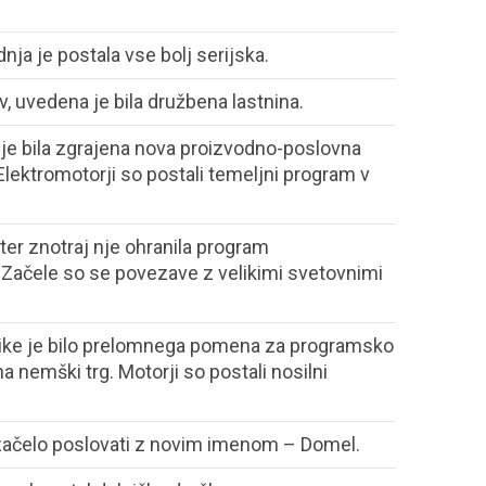
nja je postala vse bolj serijska.
v, uvedena je bila družbena lastnina.
a je bila zgrajena nova proizvodno-poslovna
Elektromotorji so postali temeljni program v
 ter znotraj nje ohranila program
. Začele so se povezave z velikimi svetovnimi
ike je bilo prelomnega pomena za programsko
a nemški trg. Motorji so postali nosilni
 začelo poslovati z novim imenom – Domel.