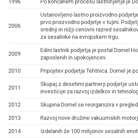
1996
Po končanem procesu lastninjenja je Do
Ustanovljeno lastno proizvodno podjetje 
prvo proizvodno podjetje v tujini. Podje
2006
srednji in nižji cenovni razred sesalniko
za sesalnike na evropskem trgu.
Edini lastnik podjetja je postal Domel Hold
2009
zaposlenih in upokojencev.
2010
Pripojitev podjetja Tehtnica. Domel je 
Skupaj z desetimi partnerji podjetje usta
2011
investicije za razvoj izdelkov in tehnolog
2012
Skupina Domel se reorganizira v pregled
2013
Razvoj nove družine vakuumskih motorj
2014
Izdelanih že 100 milijonov sesalnih enot