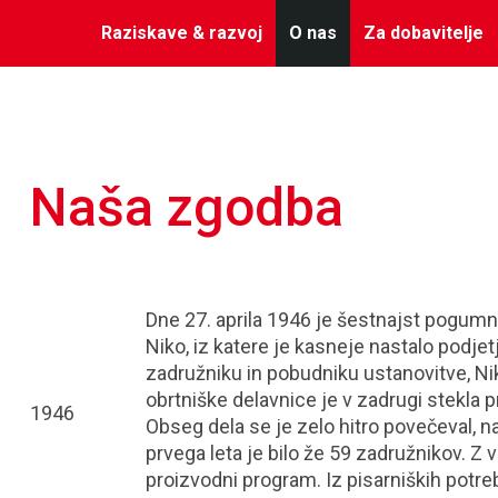
Raziskave & razvoj
O nas
Za dobavitelje
Naša zgodba
Dne 27. aprila 1946 je šestnajst pogum
Niko, iz katere je kasneje nastalo podje
zadružniku in pobudniku ustanovitve, Ni
obrtniške delavnice je v zadrugi stekla
1946
Obseg dela se je zelo hitro povečeval, n
prvega leta je bilo že 59 zadružnikov. Z 
proizvodni program. Iz pisarniških potreb