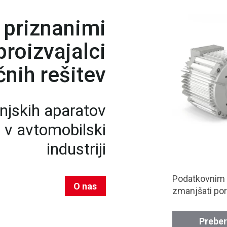
 priznanimi
roizvajalci
nih rešitev
njskih aparatov
n v avtomobilski
industriji
Podatkovnim
O nas
zmanjšati por
Preber