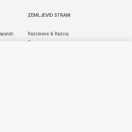
ZEMLJEVID STRANI
aparati
Raziskave & Razvoj
O nas
ijih
Za dobavitelje
Novice & Dogodki
KARIERA