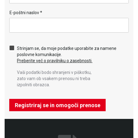
E-poštni naslov
*
Strinjam se, da moje podatke uporabite za namene
poslovne komunikacije.
Preberite več o pravilniku o zasebnosti.
Vaši podatki bodo shranjeni v piškotku,
zato vam ob vsakem prenosu ni treba
izpolniti obrazca.
Registriraj se in omogoči prenose