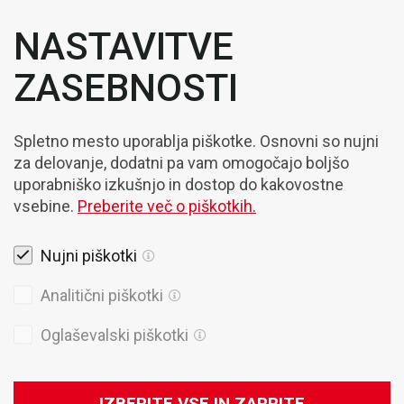
NASTAVITVE
ZASEBNOSTI
Spletno mesto uporablja piškotke. Osnovni so nujni
za delovanje, dodatni pa vam omogočajo boljšo
uporabniško izkušnjo in dostop do kakovostne
vsebine.
Preberite več o piškotkih.
Nujni piškotki
Pravna obvestila
Analitični piškotki
Piškotki
Oglaševalski piškotki
Politika Zasebnosti
Splošni prodajni pogoji
IZBERITE VSE IN ZAPRITE