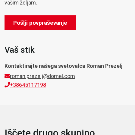
vašim željam.
Pošlji povpraševanje
Vaš stik
Kontaktirajte našega svetovalca
Roman Prezelj
roman.prezelj@domel.com
+38645117198
Iščete drugo skupino