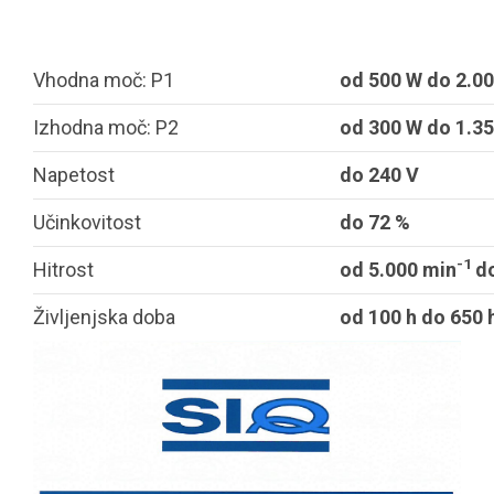
Vhodna moč: P1
od 500 W do 2.0
Izhodna moč: P2
od 300 W do 1.3
Napetost
do 240 V
Učinkovitost
do 72 %
-1
Hitrost
od 5.000 min
d
Življenjska doba
od 100 h do 650 