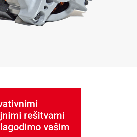
vativnimi
jnimi rešitvami
ilagodimo vašim