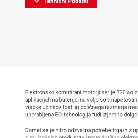
Tehnični Podatki
Elektronsko komutirani motorji serije 730 so 
aplikacijah na baterije, na voljo so v napetosti
visoke učinkovitosti in odličnega razmerja m
uporabljena EC-tehnologija tudi izjemno dolgo 
Domel se je hitro odzval na potrebe trga in z 
simulacijskih orodij razvil novo družino elekt