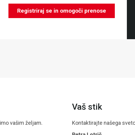
Registriraj se in omogoči prenose
Vaš stik
dimo vašim željam.
Kontaktirajte našega svet
Petra Lotrič