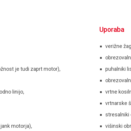
Uporaba
verižne žag
obrezovalni
žnost je tudi zaprt motor),
puhalniki lis
obrezovalni
dno linijo,
vrtne kosil
vrtnarske š
stresalniki o
ljank motorja),
višinski ob