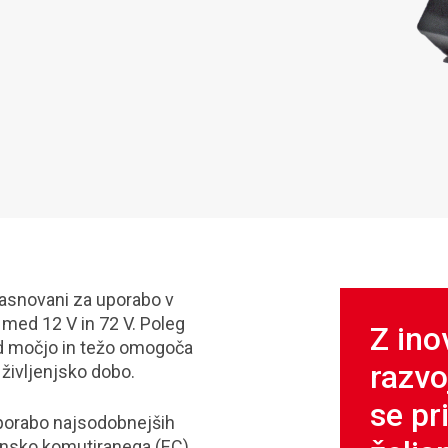
zasnovani za uporabo v
h med 12 V in 72 V. Poleg
Z ino
ed močjo in težo omogoča
razvo
življenjsko dobo.
se pr
uporabo najsodobnejših
ronsko komutiranega (EC)