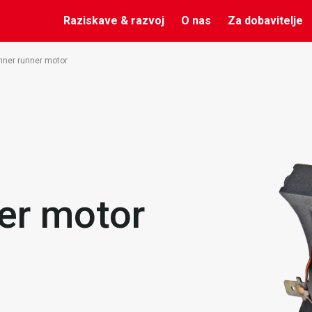
Raziskave & razvoj
O nas
Za dobavitelje
nner runner motor
er motor