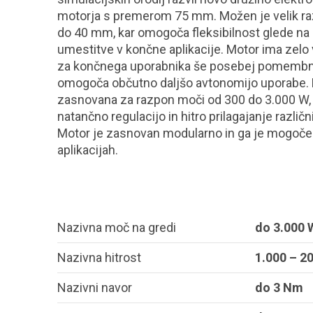
motorja s premerom 75 mm. Možen je velik ra
do 40 mm, kar omogoča fleksibilnost glede na
umestitve v končne aplikacije. Motor ima zelo v
za končnega uporabnika še posebej pomembno, 
omogoča občutno daljšo avtonomijo uporabe. 
zasnovana za razpon moči od 300 do 3.000 W, e
natančno regulacijo in hitro prilagajanje razl
Motor je zasnovan modularno in ga je mogoče u
aplikacijah.
Nazivna moč na gredi
do 3.000 
Nazivna hitrost
1.000 – 20
Nazivni navor
do 3 Nm