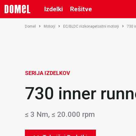
Izdelki
Rešitve
Domel
Motorji
EC/BLDC nizkonapetostni motorji
730 i
SERIJA IZDELKOV
730 inner runn
≤ 3 Nm, ≤ 20.000 rpm