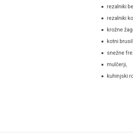
rezalniki b
rezalniki ko
krožne žag
kotni brusil
snežne fre
mulčerji,
kuhinjski r