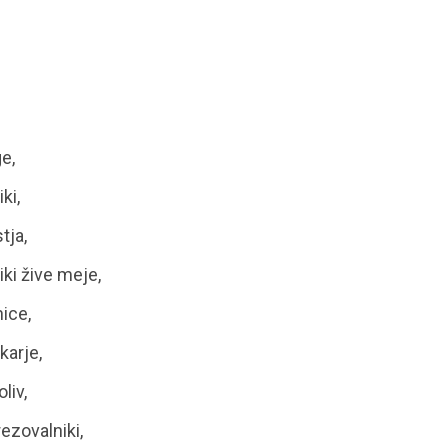
e,
ki,
tja,
ki žive meje,
nice,
karje,
liv,
rezovalniki,