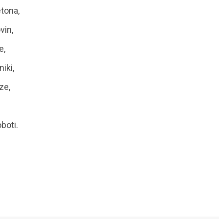
etona,
vin,
e,
niki,
ze,
oboti.