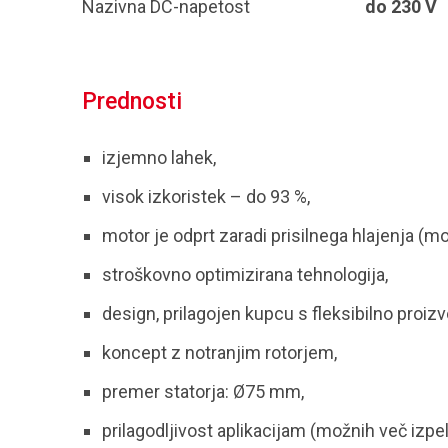
Nazivna DC-napetost
do 230 V
Prednosti
izjemno lahek,
visok izkoristek – do 93 %,
motor je odprt zaradi prisilnega hlajenja (mo
stroškovno optimizirana tehnologija,
design, prilagojen kupcu s fleksibilno proizvo
koncept z notranjim rotorjem,
premer statorja: Ø75 mm,
prilagodljivost aplikacijam (možnih več izpe