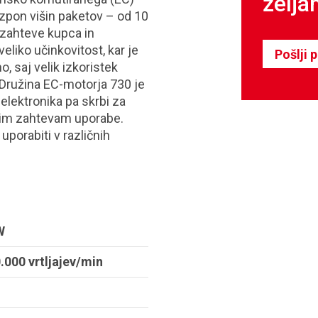
želja
zpon višin paketov – od 10
 zahteve kupca in
eliko učinkovitost, kar je
Pošlji 
saj velik izkoristek
Družina EC-motorja 730 je
lektronika pa skrbi za
ičnim zahtevam uporabe.
porabiti v različnih
W
.000 vrtljajev/min