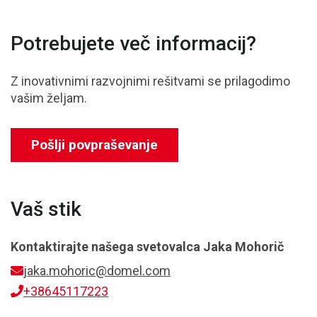
Potrebujete več informacij?
Z inovativnimi razvojnimi rešitvami se prilagodimo
vašim željam.
Pošlji povpraševanje
Vaš stik
Kontaktirajte našega svetovalca
Jaka Mohorič
jaka.mohoric@domel.com
+38645117223