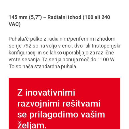
145 mm (5,7”) – Radialni izhod (100 ali 240
VAC)
Puhala/črpalke z radialnim/perifernim izhodom
serije 792 so na voljo v eno-, dvo- ali tristopenjski
konfiguraciji in se lahko uporabljajo za različne
vrste sesanja. Ta serija ponuja moč do 1100 W.
To so naša standardna puhala.
Z inovativnimi
razvojnimi rešitvami
se prilagodimo vašim
željam.