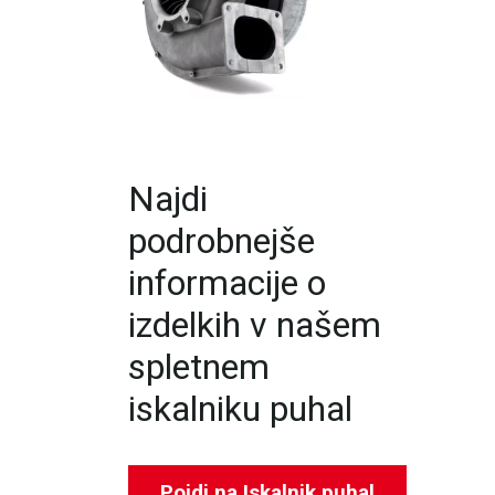
Najdi
podrobnejše
informacije o
izdelkih v našem
spletnem
iskalniku puhal
Pojdi na Iskalnik puhal