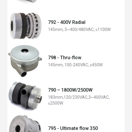
792 - 400V Radial
145mm, 3~400/480VAC, ≤1100W
798 - Thru-flow
145mm, 100-240VAC, ≤450W
790 – 1800W/2500W
183mm,120/230VAC,3~400VAC,
≤2500W
795 - Ultimate flow 350