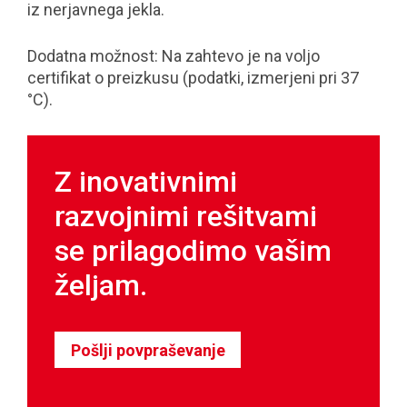
iz nerjavnega jekla.
Dodatna možnost: Na zahtevo je na voljo
certifikat o preizkusu (podatki, izmerjeni pri 37
°C).
Z inovativnimi
razvojnimi rešitvami
se prilagodimo vašim
željam.
Pošlji povpraševanje