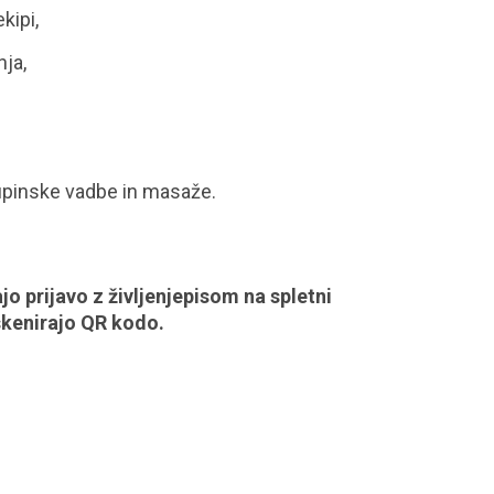
kipi,
ja,
kupinske vadbe in masaže.
 prijavo z življenjepisom na spletni
 skenirajo QR kodo.