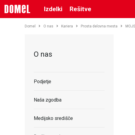
Izdelki
Rešitve
Domel
O nas
Kariera
Prosta delovna mesta
MOJS
O nas
Podjetje
Naša zgodba
Medijsko središče