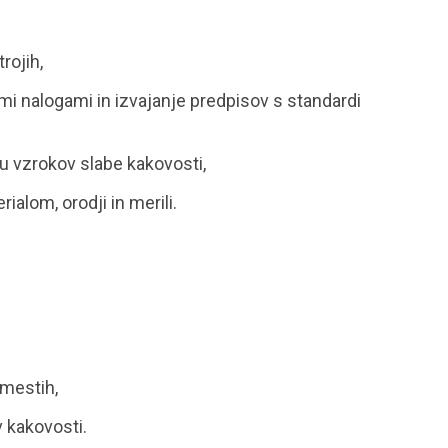
rojih,
i nalogami in izvajanje predpisov s standardi
u vzrokov slabe kakovosti,
alom, orodji in merili.
 mestih,
 kakovosti.