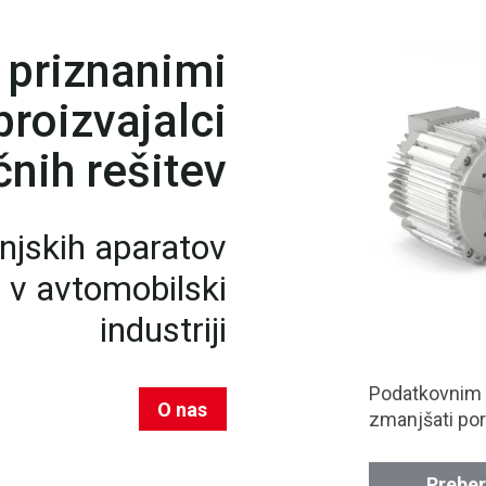
 priznanimi
roizvajalci
nih rešitev
njskih aparatov
n v avtomobilski
industriji
Podatkovnim
O nas
zmanjšati por
Preber