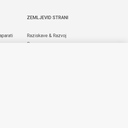
ZEMLJEVID STRANI
aparati
Raziskave & Razvoj
O nas
ijih
Za dobavitelje
Novice & Dogodki
KARIERA