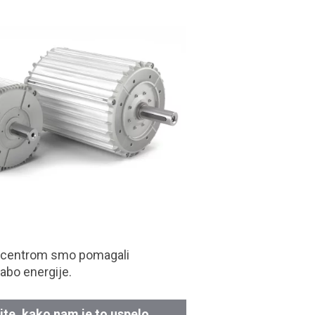
 centrom smo pomagali
abo energije.
ite, kako nam je to uspelo