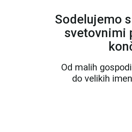
Sodelujemo s
svetovnimi p
konč
Od malih gospodi
do velikih ime