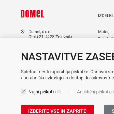
IZDELKI
Domel, d.o.o.
Motorji
Otoki 21, 4228 Železniki
Puhala &
Slovenija
Laborato
+386 4 51 17 100
NASTAVITVE ZASE
sales@domel.com
Kompone
Lokacije skladišč
Avtomati
Spletno mesto uporablja piškotke. Osnovni so
uporabniško izkušnjo in dostop do kakovostn
Nujni piškotki
Analitični piškotki
IZBERITE VSE IN ZAPRITE
S