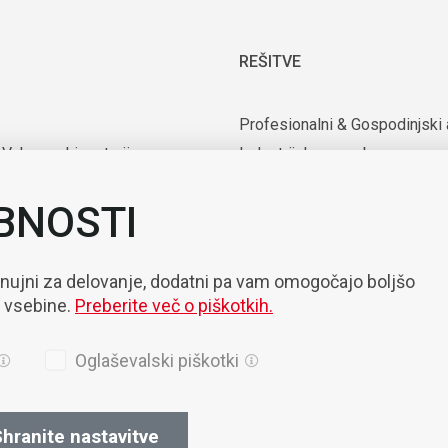
REŠITVE
Profesionalni & Gospodinjski 
 Vakuumski motorji
Industrijska uporaba
rijska oprema
Uporaba v medicini in laborator
BNOSTI
nte
Mobilnost
zacija & Robotizacija
 nujni za delovanje, dodatni pa vam omogočajo boljšo
e vsebine.
Preberite več o piškotkih.
Oglaševalski piškotki
hranite nastavitve