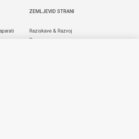
ZEMLJEVID STRANI
aparati
Raziskave & Razvoj
O nas
ijih
Za dobavitelje
Novice & Dogodki
KARIERA
© 2026 Domel
Produkcija:
Creatim