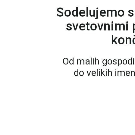
Sodelujemo s
svetovnimi p
konč
Od malih gospodi
do velikih ime