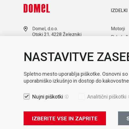
IZDELKI
Domel, d.o.o.
Motorji
Otoki 21, 4228 Železniki
Puhala &
Slovenija
Laborato
+386 4 51 17 100
NASTAVITVE ZASE
sales@domel.com
Kompone
Lokacije skladišč
Avtomati
Spletno mesto uporablja piškotke. Osnovni so
uporabniško izkušnjo in dostop do kakovostn
Nujni piškotki
Analitični piškotki
IZBERITE VSE IN ZAPRITE
S
Pravna obvest