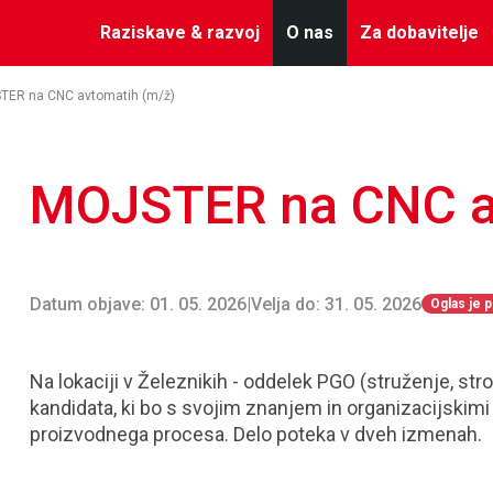
Raziskave & razvoj
O nas
Za dobavitelje
ER na CNC avtomatih (m/ž)
MOJSTER na CNC a
Datum objave: 01. 05. 2026
|
Velja do: 31. 05. 2026
Oglas je 
Na lokaciji v Železnikih - oddelek PGO (struženje, st
kandidata, ki bo s svojim znanjem in organizacijski
proizvodnega procesa. Delo poteka v dveh izmenah.