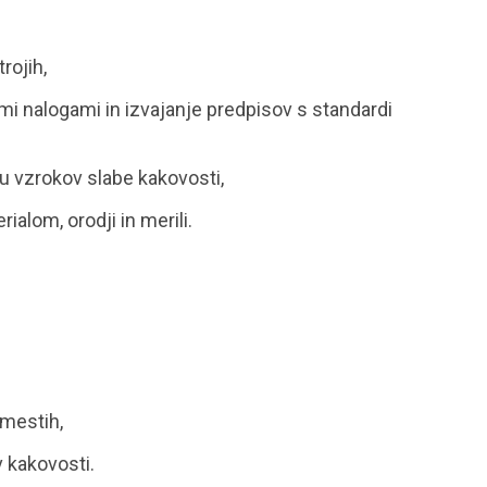
rojih,
i nalogami in izvajanje predpisov s standardi
u vzrokov slabe kakovosti,
alom, orodji in merili.
 mestih,
 kakovosti.