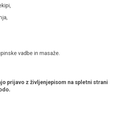
kipi,
ja,
kupinske vadbe in masaže.
 prijavo z življenjepisom na spletni strani
kodo.