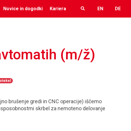
Novice in dogodki
Kariera
EN
DE
vtomatih (m/ž)
potekel
rojno brušenje gredi in CNC operacije) iščemo
mi sposobnostmi skrbel za nemoteno delovanje