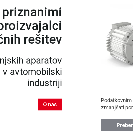
 priznanimi
roizvajalci
nih rešitev
njskih aparatov
n v avtomobilski
industriji
Podatkovnim
O nas
zmanjšati por
Preber