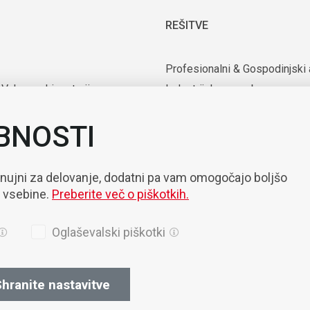
REŠITVE
Profesionalni & Gospodinjski 
 Vakuumski motorji
Industrijska uporaba
rijska oprema
Uporaba v medicini in laborator
BNOSTI
nte
Mobilnost
zacija & Robotizacija
 nujni za delovanje, dodatni pa vam omogočajo boljšo
e vsebine.
Preberite več o piškotkih.
Oglaševalski piškotki
hranite nastavitve
ila
Piškotki
Politika Zasebnosti
Splošni prodajni pogoji