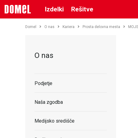
Izdelki
Rešitve
Domel
O nas
Kariera
Prosta delovna mesta
MOJST
O nas
Podjetje
Naša zgodba
Medijsko središče