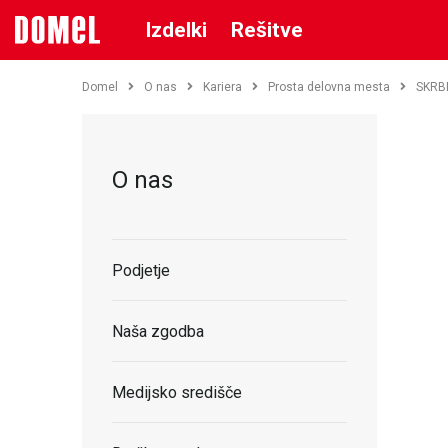
Izdelki
Rešitve
Domel
O nas
Kariera
Prosta delovna mesta
SKRB
O nas
Podjetje
Naša zgodba
Medijsko središče