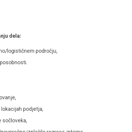
nju dela:
no/logističnem področju,
sposobnosti.
ovanje,
lokacijah podjetja,
e sočloveka,
povprečno izplačilo regresa, interna