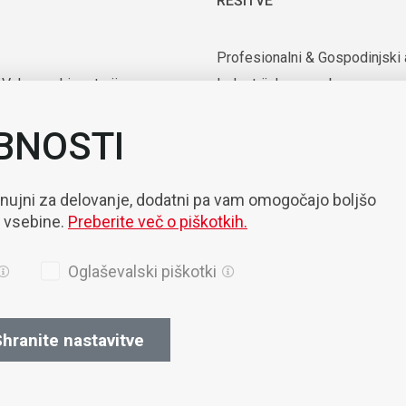
REŠITVE
Profesionalni & Gospodinjski 
 Vakuumski motorji
Industrijska uporaba
rijska oprema
Uporaba v medicini in laborator
BNOSTI
nte
Mobilnost
zacija & Robotizacija
 nujni za delovanje, dodatni pa vam omogočajo boljšo
e vsebine.
Preberite več o piškotkih.
Oglaševalski piškotki
hranite nastavitve
ila
Piškotki
Politika Zasebnosti
Splošni prodajni pogoji