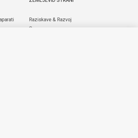
ZEMLJEVID STRANI
aparati
Raziskave & Razvoj
O nas
ijih
Za dobavitelje
Novice & Dogodki
KARIERA
© 2026 Domel
Produkcija:
Creatim