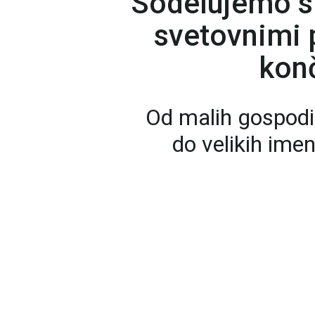
Sodelujemo s
svetovnimi p
konč
Od malih gospodi
do velikih ime