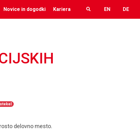
Novice in dogodki
Kariera
EN
DE
CIJSKIH
potekel
prosto delovno mesto.