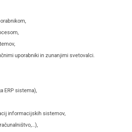
uporabnikom,
rocesom,
stemov,
čnimi uporabniki in zunanjimi svetovalci.
ga ERP sistema),
acij informacijskih sistemov,
računalništvo,…),