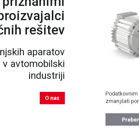
 priznanimi
roizvajalci
nih rešitev
njskih aparatov
n v avtomobilski
industriji
Podatkovnim
O nas
zmanjšati por
Preber