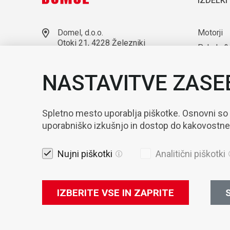
IZDELKI
Domel, d.o.o.
Motorji
Otoki 21, 4228 Železniki
Puhala &
Slovenija
Laborato
+386 4 51 17 100
NASTAVITVE ZASE
sales@domel.com
Kompone
Lokacije skladišč
Avtomati
Spletno mesto uporablja piškotke. Osnovni so
uporabniško izkušnjo in dostop do kakovostn
Nujni piškotki
Analitični piškotki
IZBERITE VSE IN ZAPRITE
S
Pravna obvest