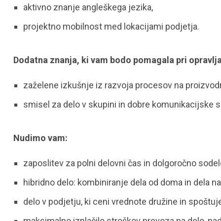
aktivno znanje angleškega jezika,
projektno mobilnost med lokacijami podjetja.
Dodatna znanja, ki vam bodo pomagala pri opravlja
zaželene izkušnje iz razvoja procesov na proizvod
smisel za delo v skupini in dobre komunikacijske 
Nudimo vam:
zaposlitev za polni delovni čas in dolgoročno sodel
hibridno delo: kombiniranje dela od doma in dela na 
delo v podjetju, ki ceni vrednote družine in spoštuj
maksimalno izplačilo stroškov prevoza na delo, nad