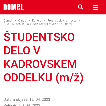
Domel
O nas
Kariera
Prosta delovna mesta
ŠTUDENTSKO DELO V KADROVSKEM ODDELKU (m/ž)
ŠTUDENTSKO
DELO V
KADROVSKEM
ODDELKU (m/ž)
Datum objave: 12. 04. 2023
Velja do: 30. 04. 2023