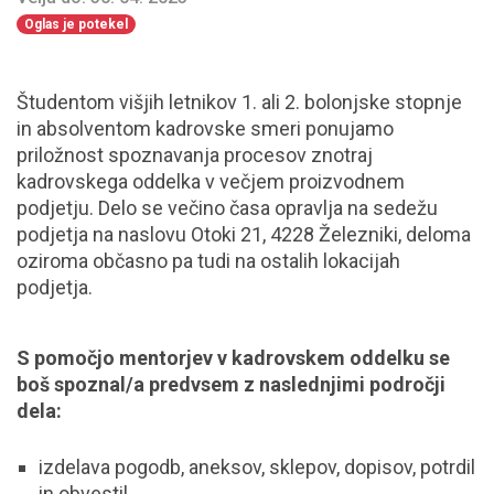
Oglas je potekel
Študentom višjih letnikov 1. ali 2. bolonjske stopnje
in absolventom kadrovske smeri ponujamo
priložnost spoznavanja procesov znotraj
kadrovskega oddelka v večjem proizvodnem
podjetju. Delo se večino časa opravlja na sedežu
podjetja na naslovu Otoki 21, 4228 Železniki, deloma
oziroma občasno pa tudi na ostalih lokacijah
podjetja.
S pomočjo mentorjev v kadrovskem oddelku se
boš spoznal/a predvsem z naslednjimi področji
dela:
izdelava pogodb, aneksov, sklepov, dopisov, potrdil
in obvestil,