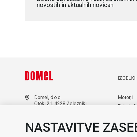
novostih in aktualnih novicah
IZDELKI
Domel, d.o.o.
Motorji
Otoki 21, 4228 Železniki
Puhala &
Slovenija
Laborato
+386 4 51 17 100
NASTAVITVE ZASE
sales@domel.com
Kompone
Lokacije skladišč
Avtomati