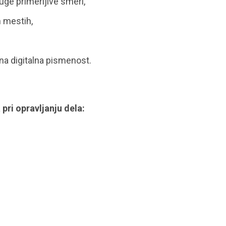
druge primerljive smeri,
h mestih,
a digitalna pismenost.
pri opravljanju dela: