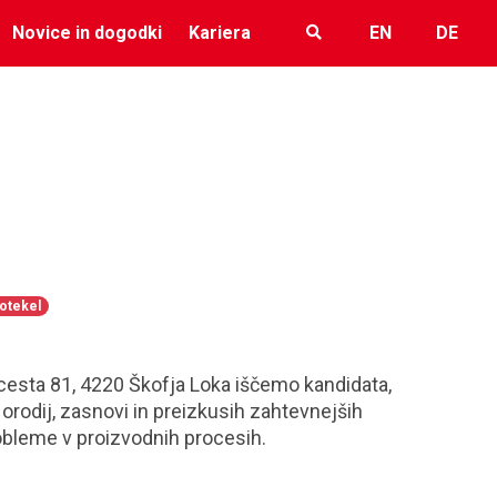
Novice in dogodki
Kariera
EN
DE
potekel
 cesta 81, 4220 Škofja Loka iščemo kandidata,
 orodij, zasnovi in preizkusih zahtevnejših
obleme v proizvodnih procesih.