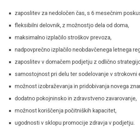
zaposlitev za nedoločen čas, s 6 mesečnim posku
fleksibilni delovnik, z možnostjo dela od doma,
maksimalno izplačilo stroškov prevoza,
nadpovprečno izplačilo neobdavčenega letnega reg
zaposlitev v domačem podjetju z odlično strategijo
samostojnost pri delu ter sodelovanje v strokovni e
možnost izobraževanja in pridobivanja novega znan
dodatno pokojninsko in zdravstveno zavarovanje,
možnost koriščenja počitniških kapacitet,
ugodnosti v sklopu promocije zdravja v podjetju.