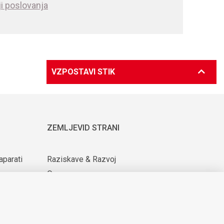
i poslovanja
VZPOSTAVI STIK
ZEMLJEVID STRANI
aparati
Raziskave & Razvoj
O nas
ijih
Za dobavitelje
Novice & Dogodki
KARIERA