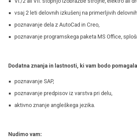
VI./2 ali VII. stopnjo izobrazbe strojne, elektro ali 
vsaj 2 leti delovnih izkušenj na primerljivih delovni
poznavanje dela z AutoCad in Creo,
poznavanje programskega paketa MS Office, splošn
Dodatna znanja in lastnosti, ki vam bodo pomagala 
poznavanje SAP,
poznavanje predpisov iz varstva pri delu,
aktivno znanje angleškega jezika.
Nudimo vam: