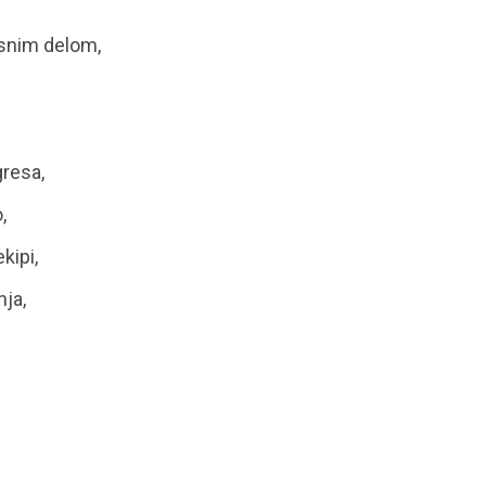
snim delom,
resa,
,
kipi,
ja,