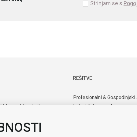
Strinjam se s
Pogoj
REŠITVE
Profesionalni & Gospodinjski 
 Vakuumski motorji
Industrijska uporaba
rijska oprema
Uporaba v medicini in laborator
BNOSTI
nte
Mobilnost
zacija & Robotizacija