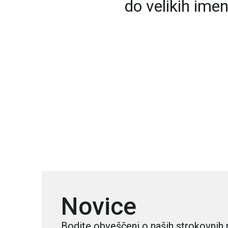
do velikih ime
Novice
Bodite obveščeni o naših strokovnih 