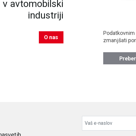
n v avtomobilski
industriji
Podatkovnim
O nas
zmanjšati por
Preber
nasvetih,