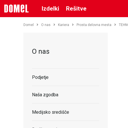
Izdelki
Rešitve
Domel
O nas
Kariera
Prosta delovna mesta
TEHN
O nas
Podjetje
Naša zgodba
Medijsko središče