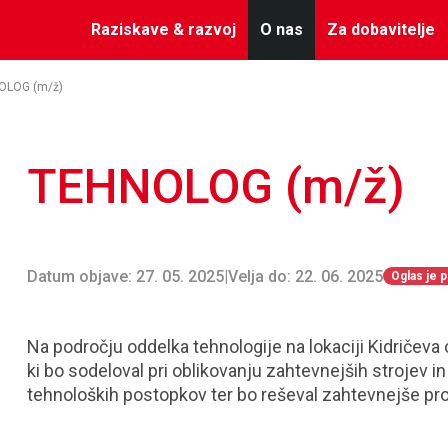
Raziskave & razvoj
O nas
Za dobavitelje
OLOG (m/ž)
TEHNOLOG (m/ž)
Datum objave: 27. 05. 2025
|
Velja do: 22. 06. 2025
Oglas je 
Na področju oddelka tehnologije na lokaciji Kidričeva
ki bo sodeloval pri oblikovanju zahtevnejših strojev in
tehnoloških postopkov ter bo reševal zahtevnejše pr