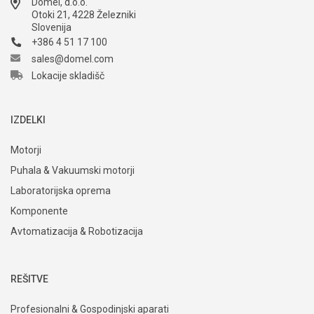
Domel, d.o.o.
Otoki 21, 4228 Železniki
Slovenija
+386 4 51 17 100
sales@domel.com
Lokacije skladišč
IZDELKI
Motorji
Puhala & Vakuumski motorji
Laboratorijska oprema
Komponente
Avtomatizacija & Robotizacija
REŠITVE
Profesionalni & Gospodinjski aparati