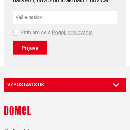
nasvetih, novostih in aktualnih novicah
Strinjam se s
Pogoji poslovanja
Prijava
VZPOSTAVI STIK