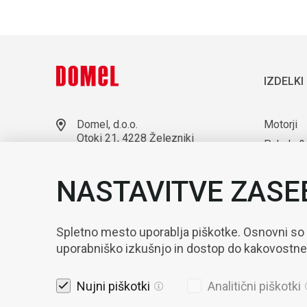
IZDELKI
Domel, d.o.o.
Motorji
Otoki 21, 4228 Železniki
Puhala &
Slovenija
Laborato
+386 4 51 17 100
NASTAVITVE ZASE
sales@domel.com
Kompone
Lokacije skladišč
Avtomati
Spletno mesto uporablja piškotke. Osnovni so
uporabniško izkušnjo in dostop do kakovostn
Nujni piškotki
Analitični piškotki