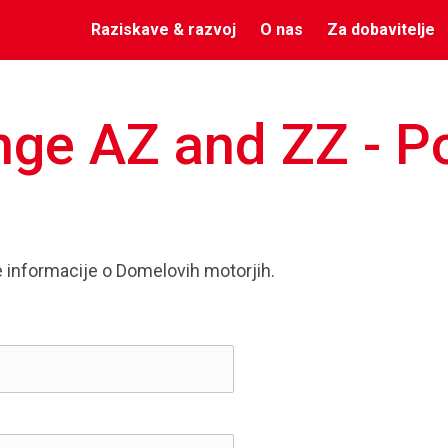
Raziskave & razvoj
O nas
Za dobavitelje
nge AZ and ZZ - P
e informacije o Domelovih motorjih.