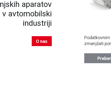
njskih aparatov
n v avtomobilski
industriji
Podatkovnim
O nas
zmanjšati por
Preber