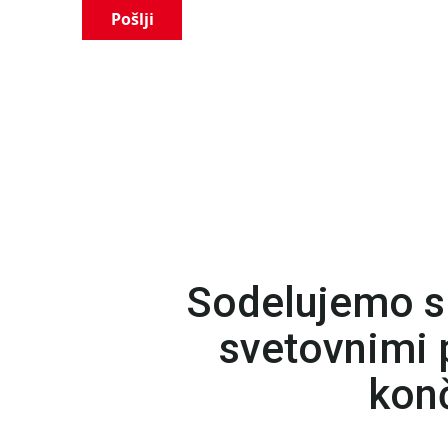
Pošlji
Sodelujemo s
svetovnimi p
konč