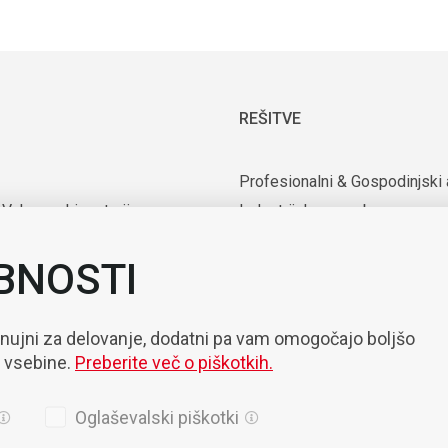
REŠITVE
Profesionalni & Gospodinjski 
 Vakuumski motorji
Industrijska uporaba
rijska oprema
Uporaba v medicini in laborator
BNOSTI
nte
Mobilnost
zacija & Robotizacija
 nujni za delovanje, dodatni pa vam omogočajo boljšo
e vsebine.
Preberite več o piškotkih.
Oglaševalski piškotki