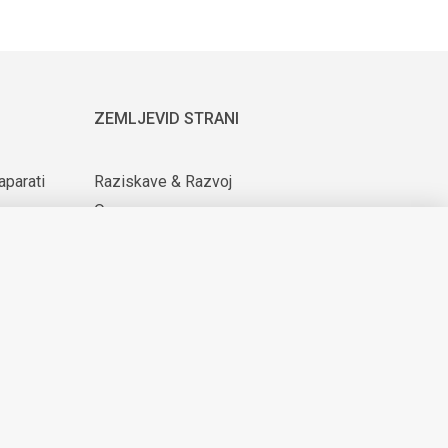
ZEMLJEVID STRANI
aparati
Raziskave & Razvoj
O nas
ijih
Za dobavitelje
Novice & Dogodki
KARIERA