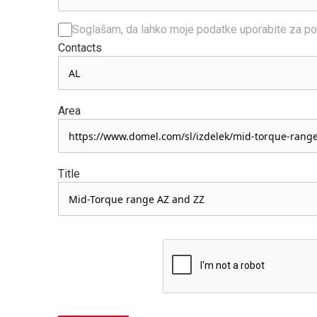
Soglašam, da lahko moje podatke uporabite za po
Contacts
Area
Title