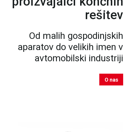
proizvajalci končnih
rešitev
Od malih gospodinjskih
aparatov do velikih imen v
avtomobilski industriji
O nas