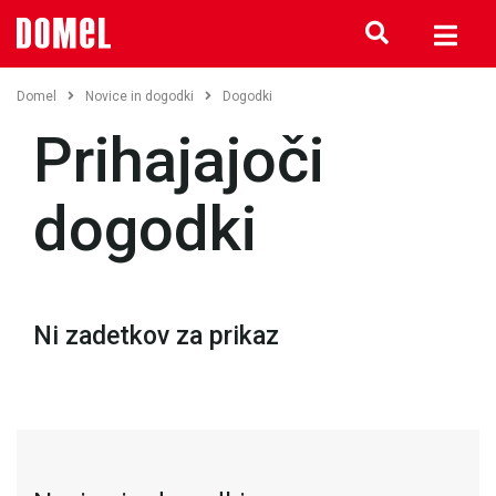
Domel
Novice in dogodki
Dogodki
Prihajajoči
dogodki
Ni zadetkov za prikaz