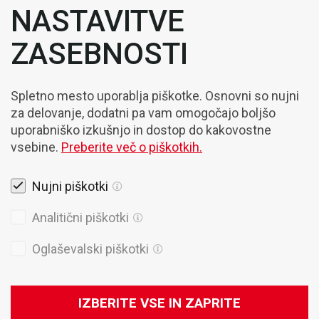
NASTAVITVE
ZASEBNOSTI
Spletno mesto uporablja piškotke. Osnovni so nujni
za delovanje, dodatni pa vam omogočajo boljšo
uporabniško izkušnjo in dostop do kakovostne
vsebine.
Preberite več o piškotkih.
Nujni piškotki
Pravna obvestila
Analitični piškotki
Piškotki
Oglaševalski piškotki
Politika Zasebnosti
Splošni prodajni pogoji
IZBERITE VSE IN ZAPRITE