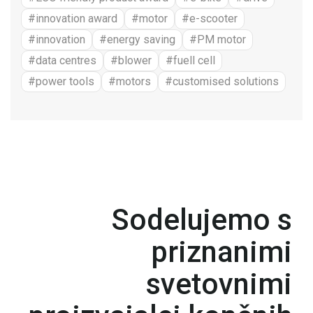
#innovation award
#motor
#e-scooter
#innovation
#energy saving
#PM motor
#data centres
#blower
#fuell cell
#power tools
#motors
#customised solutions
Sodelujemo s
priznanimi
svetovnimi