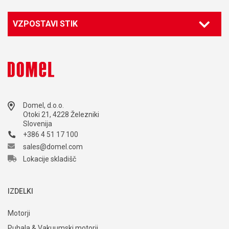
VZPOSTAVI STIK
Domel, d.o.o.
Otoki 21, 4228 Železniki
Slovenija
+386 4 51 17 100
sales@domel.com
Lokacije skladišč
IZDELKI
Motorji
Puhala & Vakuumski motorji