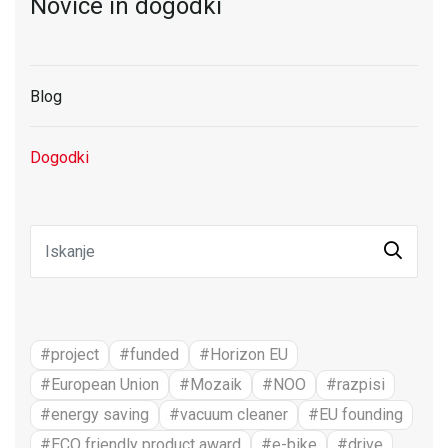
Novice in dogodki
Blog
Dogodki
#project
#funded
#Horizon EU
#European Union
#Mozaik
#NOO
#razpisi
#energy saving
#vacuum cleaner
#EU founding
#ECO friendly product award
#e-bike
#drive