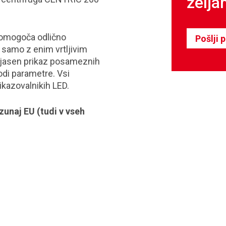
želja
 omogoča odlično
Pošlji 
 samo z enim vrtljivim
o jasen prikaz posameznih
di parametre. Vsi
ikazovalnikih LED.
unaj EU (tudi v vseh