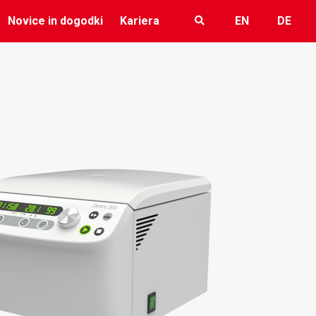
Novice in dogodki
Kariera
EN
DE