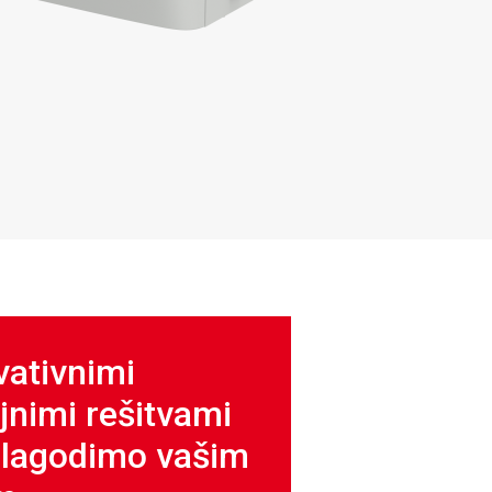
vativnimi
jnimi rešitvami
ilagodimo vašim