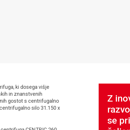
ifuga, ki dosega višje
skih in znanstvenih
Z ino
ivnih gostot s centrifugalno
razvo
 centrifugalno silo 31.150 x
se pr
e centrifuga CENTRIC 260