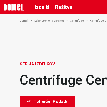
Izdelki
Rešitve
Domel
Laboratorijska oprema
Centrifuge
Centrifuge C
SERIJA IZDELKOV
Centrifuge Cen
Tehnični Podatki