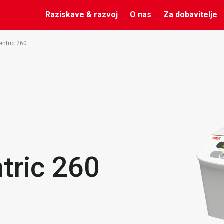
Raziskave & razvoj
O nas
Za dobavitelje
entric 260
tric 260