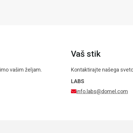
Vaš stik
dimo vašim željam.
Kontaktirajte našega svet
LABS
info.labs@domel.com