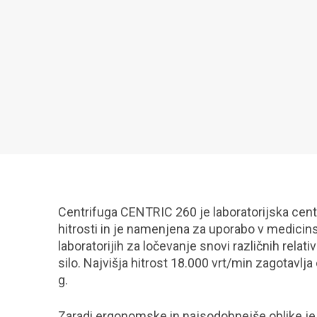
Centrifuga CENTRIC 260 je laboratorijska centr
hitrosti in je namenjena za uporabo v medicin
laboratorijih za ločevanje snovi različnih relat
silo. Najvišja hitrost 18.000 vrt/min zagotavlja
g.
Zaradi ergonomske in najsodobnejše oblike j