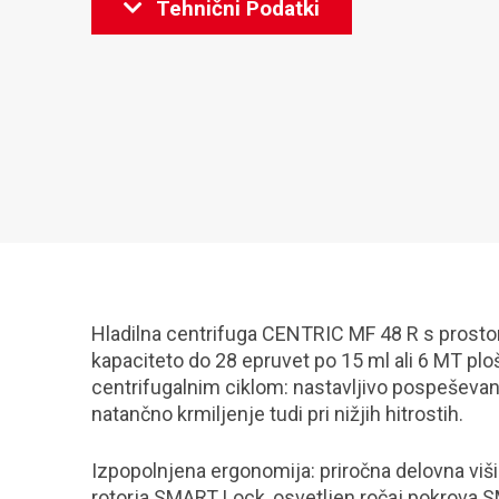
Tehnični Podatki
Hladilna centrifuga CENTRIC MF 48 R s prost
kapaciteto do 28 epruvet po 15 ml ali 6 MT pl
centrifugalnim ciklom: nastavljivo pospeševanj
natančno krmiljenje tudi pri nižjih hitrostih.
Izpopolnjena ergonomija: priročna delovna viš
rotorja SMART Lock, osvetljen ročaj pokrova S