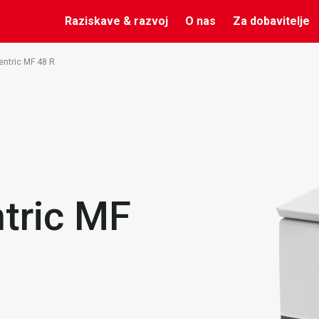
Raziskave & razvoj
O nas
Za dobavitelje
entric MF 48 R
ntric MF