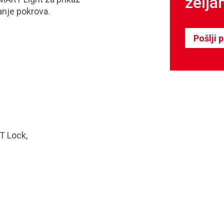
želja
anje pokrova.
Pošlji 
T Lock,