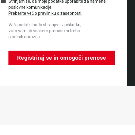
Strinjam se, da moje podatke uporabite za namene
poslovne komunikacije.
Preberite več o pravilniku o zasebnosti.
Vaši podatki bodo shranjeni v piškotku,
zato vam ob vsakem prenosu ni treba
izpolniti obrazca.
Registriraj se in omogoči prenose