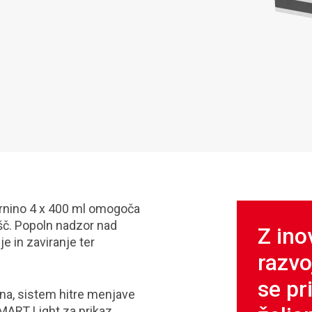
ornino 4 x 400 ml omogoča
ošč. Popoln nadzor nad
Z ino
e in zaviranje ter
razvo
se pr
ina, sistem hitre menjave
MART Light za prikaz