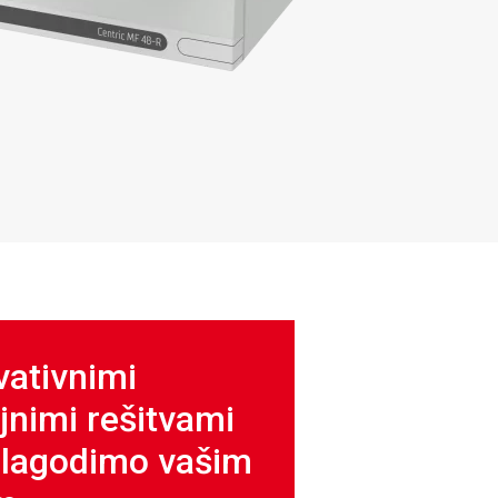
vativnimi
jnimi rešitvami
ilagodimo vašim