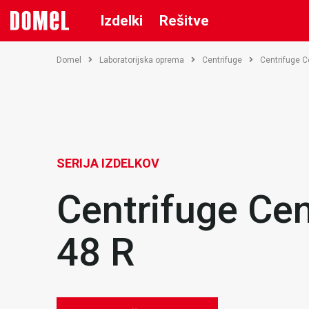
Izdelki
Rešitve
Domel
Laboratorijska oprema
Centrifuge
Centrifuge C
SERIJA IZDELKOV
Centrifuge Ce
48 R