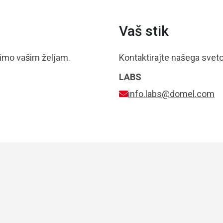
Vaš stik
dimo vašim željam.
Kontaktirajte našega svet
LABS
info.labs@domel.com